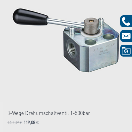
3-Wege Drehumschaltventil 1-500bar
Ursprünglicher
Aktueller
140,09
€
119,08
€
1-2 Tage
Preis
Preis