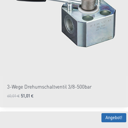
3-Wege Drehumschaltventil 3/8-500bar
Ursprünglicher
Aktueller
60,01
€
51,01
€
1-2 Tage
Preis
Preis
war:
ist:
60,01 €
51,01 €.
Angebot!