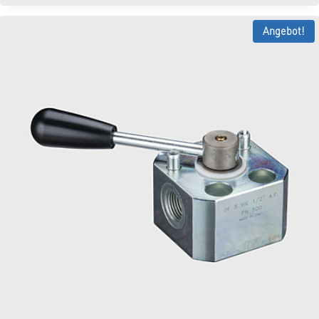
war:
ist:
140,09 €
119,08 €.
Angebot!