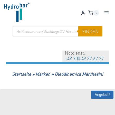
Zum
Inhalt
0
springen
Products
FINDEN
search
Notdienst:
+49 700.49 37 62 27
Startseite
»
Marken
»
Oleodinamica Marchesini
Angebot!