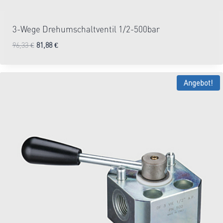
3-Wege Drehumschaltventil 1/2-500bar
Ursprünglicher
Aktueller
96,33
€
81,88
€
1-2 Tage
Preis
Preis
war:
ist:
96,33 €
81,88 €.
Angebot!