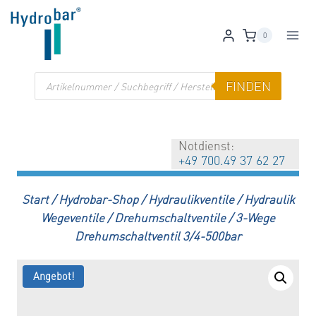
Zum
Inhalt
0
springen
Products
FINDEN
search
Notdienst:
+49 700.49 37 62 27
Start
/
Hydrobar-Shop
/
Hydraulikventile
/
Hydraulik
Wegeventile
/
Drehumschaltventile
/
3-Wege
Drehumschaltventil 3/4-500bar
Angebot!