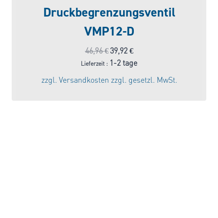
Druckbegrenzungsventil
VMP12-D
Ursprünglicher
Aktueller
46,96
€
39,92
€
Preis
Preis
1-2 tage
Lieferzeit :
war:
ist:
zzgl.
Versandkosten
zzgl. gesetzl. MwSt.
46,96 €
39,92 €.