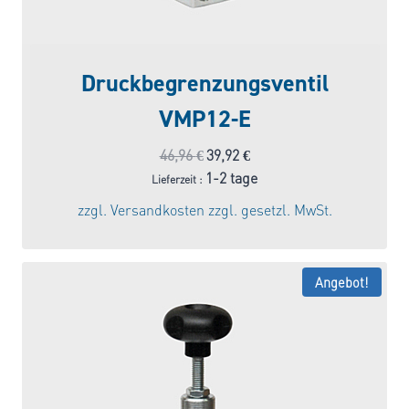
Druckbegrenzungsventil
VMP12-E
Ursprünglicher
Aktueller
46,96
€
39,92
€
Preis
Preis
1-2 tage
Lieferzeit :
war:
ist:
zzgl.
Versandkosten
zzgl. gesetzl. MwSt.
46,96 €
39,92 €.
Angebot!