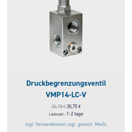
Druckbegrenzungsventil
VMP14-LC-V
Ursprünglicher
Aktueller
36,18
€
30,75
€
Preis
Preis
1-2 tage
Lieferzeit :
war:
ist:
zzgl.
Versandkosten
zzgl. gesetzl. MwSt.
36,18 €
30,75 €.