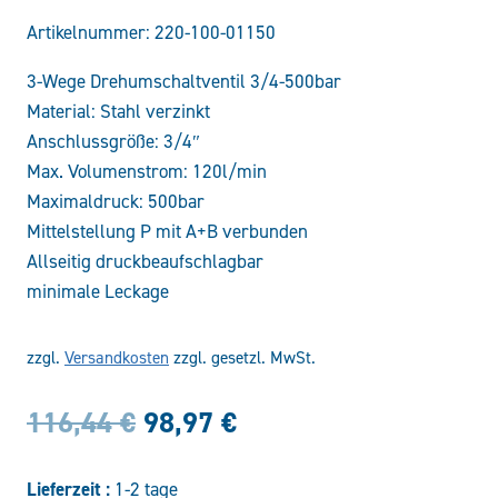
Artikelnummer:
220-100-01150
3-Wege Drehumschaltventil 3/4-500bar
Material: Stahl verzinkt
Anschlussgröße: 3/4″
Max. Volumenstrom: 120l/min
Maximaldruck: 500bar
Mittelstellung P mit A+B verbunden
Allseitig druckbeaufschlagbar
minimale Leckage
zzgl.
Versandkosten
zzgl. gesetzl. MwSt.
Ursprünglicher
Aktueller
116,44
€
98,97
€
Preis
Preis
Lieferzeit :
1-2 tage