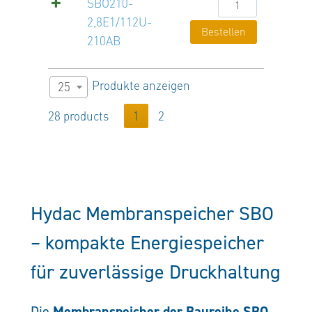
SBO210-
SBO210-
2,8E1/112U-
2,8E1/112U-
Bestellen
210AB
210AB
Menge
Produkte anzeigen
25
28 products
1
2
Hydac Membranspeicher SBO
– kompakte Energiespeicher
für zuverlässige Druckhaltung
Membranspeicher der Baureihe SBO
Die