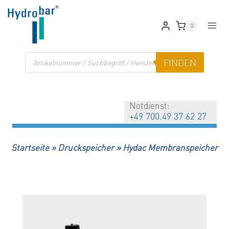
Zum
Inhalt
0
springen
Products
FINDEN
search
Notdienst:
+49 700.49 37 62 27
Startseite
»
Druckspeicher
»
Hydac Membranspeicher