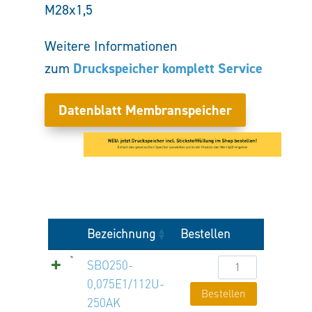
M28x1,5
Weitere Informationen
Druckspeicher komplett Service
zum
Datenblatt Membranspeicher
Bezeichnung
Bestellen
SBO250-
SBO250-
0,075E1/112U-
0,075E1/112U-
Bestellen
250AK
250AK