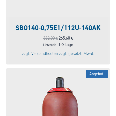
SBO140-0,75E1/112U-140AK
Ursprünglicher
Aktueller
332,00
€
265,60
€
Preis
Preis
1-2 tage
Lieferzeit :
war:
ist:
zzgl.
Versandkosten
zzgl. gesetzl. MwSt.
332,00 €
265,60 €.
Angebot!