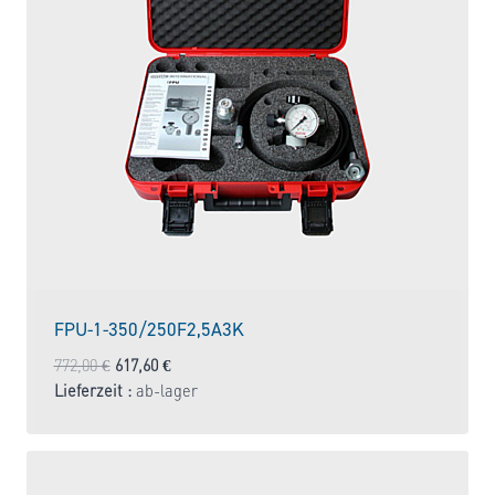
FPU-1-350/250F2,5A3K
Ursprünglicher
Aktueller
772,00
€
617,60
€
Preis
Preis
Lieferzeit :
ab-lager
war:
ist:
772,00 €
617,60 €.