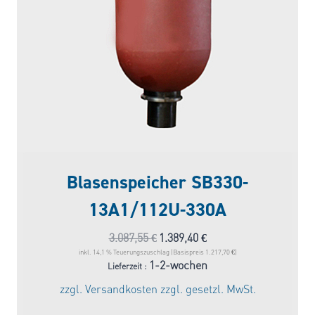
Blasenspeicher SB330-
13A1/112U-330A
Ursprünglicher
Aktueller
3.087,55
€
1.389,40
€
Preis
Preis
inkl. 14,1 % Teuerungszuschlag (Basispreis 1.217,70 €)
1-2-wochen
Lieferzeit :
war:
ist:
zzgl.
Versandkosten
zzgl. gesetzl. MwSt.
3.087,55 €
1.389,40 €.