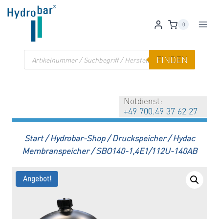
Zum
Inhalt
0
springen
Products
FINDEN
search
Notdienst:
+49 700.49 37 62 27
Start
/
Hydrobar-Shop
/
Druckspeicher
/
Hydac
Membranspeicher
/
SBO140-1,4E1/112U-140AB
Angebot!