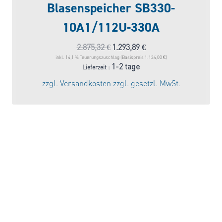
Blasenspeicher SB330-
10A1/112U-330A
Ursprünglicher
Aktueller
2.875,32
€
1.293,89
€
Preis
Preis
inkl. 14,1 % Teuerungszuschlag (Basispreis 1.134,00 €)
1-2 tage
Lieferzeit :
war:
ist:
zzgl.
Versandkosten
zzgl. gesetzl. MwSt.
2.875,32 €
1.293,89 €.