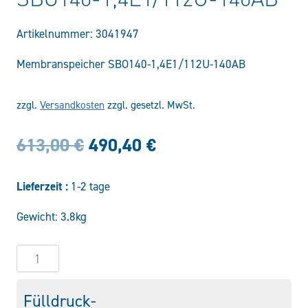
Artikelnummer:
3041947
Membranspeicher SBO140-1,4E1/112U-140AB
zzgl.
Versandkosten
zzgl. gesetzl. MwSt.
Ursprünglicher
Aktueller
613,00
€
490,40
€
Preis
Preis
Lieferzeit :
1-2 tage
war:
ist:
Gewicht: 3.8kg
613,00 €
490,40 €.
SBO140-
1,4E1/112U-
140AB
Fülldruck-