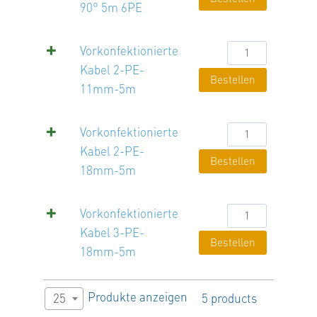
Proportionalventi
90° 5m 6PE
90°
5m
Vorkonfektionier
Vorkonfektionierte
6PE
Kabel
Kabel 2-PE-
Bestellen
Menge
2-
11mm-5m
PE-
11mm-
Vorkonfektionier
Vorkonfektionierte
5m
Kabel
Kabel 2-PE-
Bestellen
Menge
2-
18mm-5m
PE-
18mm-
Vorkonfektionier
Vorkonfektionierte
5m
Kabel
Kabel 3-PE-
Bestellen
Menge
3-
18mm-5m
PE-
18mm-
Produkte anzeigen
25
5 products
5m