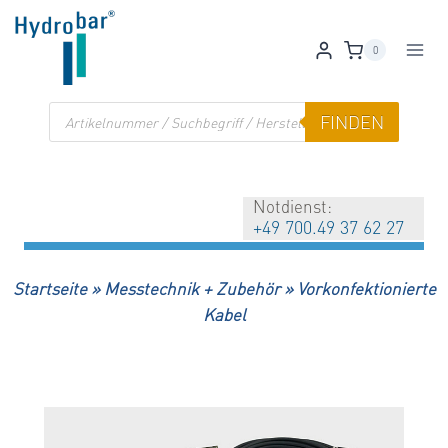
Zum
Inhalt
0
springen
Products
FINDEN
search
Notdienst:
+49 700.49 37 62 27
Startseite
»
Messtechnik + Zubehör
»
Vorkonfektionierte
Kabel