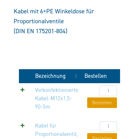
Kabel mit 6+PE Winkeldose für
Proportionalventile
(DIN EN 175201-804)
Bezeichnung
Bestellen
Vorkonfektionier
Vorkonfektionierte
Kabel-
Kabel-M12x1,5-
Bestellen
M12x1,5-
90-5m
90-
5m
Kabel
Kabel für
Menge
für
Proportionalventil,
Bestellen