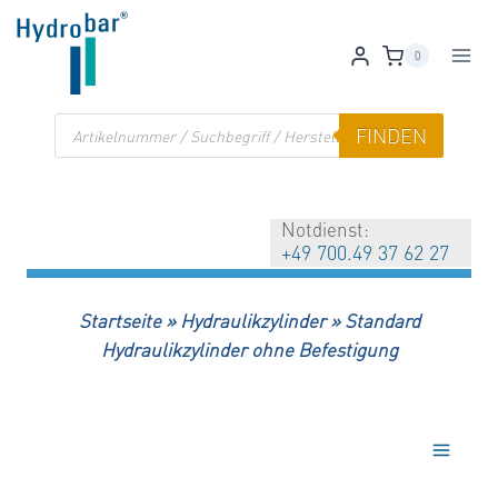
Zum
Inhalt
0
springen
Products
FINDEN
search
Notdienst:
+49 700.49 37 62 27
Startseite
»
Hydraulikzylinder
»
Standard
Hydraulikzylinder ohne Befestigung