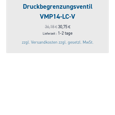
Druckbegrenzungsventil
VMP14-LC-V
Ursprünglicher
Aktueller
36,18
€
30,75
€
Preis
Preis
1-2 tage
Lieferzeit :
war:
ist:
zzgl.
Versandkosten
zzgl. gesetzl. MwSt.
36,18 €
30,75 €.