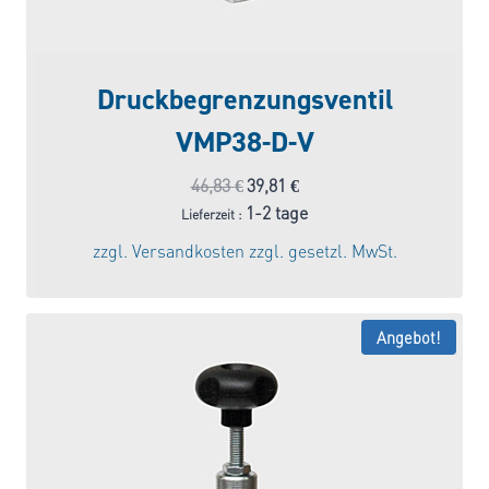
Druckbegrenzungsventil
VMP38-D-V
Ursprünglicher
Aktueller
46,83
€
39,81
€
Preis
Preis
1-2 tage
Lieferzeit :
war:
ist:
zzgl.
Versandkosten
zzgl. gesetzl. MwSt.
46,83 €
39,81 €.
Angebot!