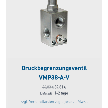
Druckbegrenzungsventil
VMP38-A-V
Ursprünglicher
Aktueller
46,83
€
39,81
€
Preis
Preis
1-2 tage
Lieferzeit :
war:
ist:
zzgl.
Versandkosten
zzgl. gesetzl. MwSt.
46,83 €
39,81 €.