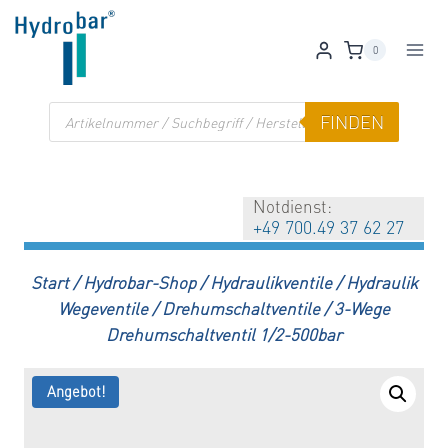
Zum
Inhalt
0
springen
Products
FINDEN
search
Notdienst:
+49 700.49 37 62 27
Start
/
Hydrobar-Shop
/
Hydraulikventile
/
Hydraulik
Wegeventile
/
Drehumschaltventile
/
3-Wege
Drehumschaltventil 1/2-500bar
Angebot!