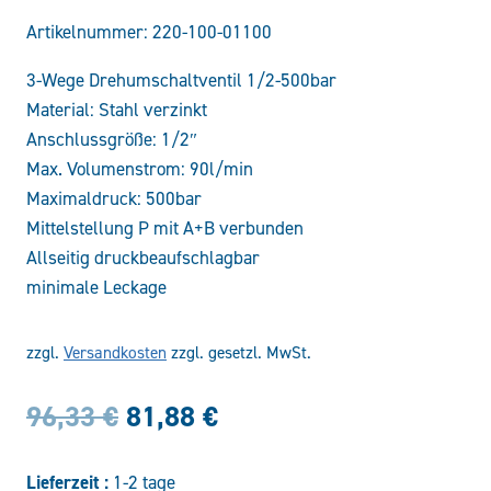
Artikelnummer:
220-100-01100
3-Wege Drehumschaltventil 1/2-500bar
Material: Stahl verzinkt
Anschlussgröße: 1/2″
Max. Volumenstrom: 90l/min
Maximaldruck: 500bar
Mittelstellung P mit A+B verbunden
Allseitig druckbeaufschlagbar
minimale Leckage
zzgl.
Versandkosten
zzgl. gesetzl. MwSt.
Ursprünglicher
Aktueller
96,33
€
81,88
€
Preis
Preis
Lieferzeit :
1-2 tage