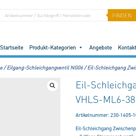
Products
FINDEN
search
Startseite
Produkt-Kategorien
Angebote
Kontak
e
/
Eilgang-Schleichgangventil NG06
/
Eil-Schleichgang Zw
Eil-Schleichg
VHLS-ML6-38
Artikelnummer:
230-1405-1
Eil-Schleichgang Zwischen