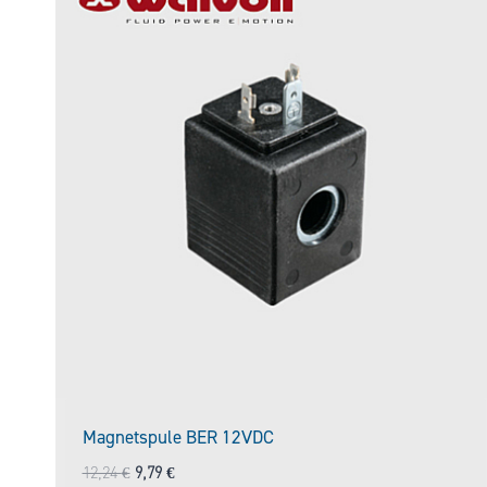
Magnetspule BER 12VDC
Ursprünglicher
Aktueller
12,24
€
9,79
€