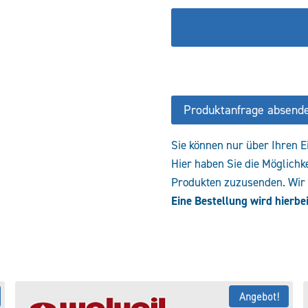
Zwischenplattenventil
VHLS-
ML6-
38-
P-
NA
Produktanfrage absend
Menge
Sie können nur über Ihren E
Hier haben Sie die Möglichk
Produkten zuzusenden. Wir e
Eine Bestellung wird hierbei
Angebot!