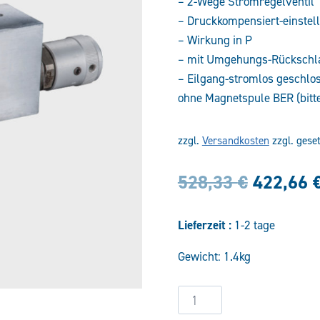
– 2-Wege Stromregelventil
– Druckkompensiert-einstel
– Wirkung in P
– mit Umgehungs-Rückschla
– Eilgang-stromlos geschlo
ohne Magnetspule BER (bitt
zzgl.
Versandkosten
zzgl. gese
Ursprün
528,33
€
422,66
Preis
Lieferzeit :
1-2 tage
war:
Gewicht: 1.4kg
528,33 
Eil-
Schleichgang