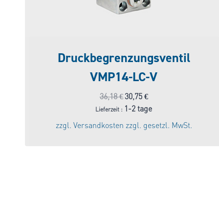
Druckbegrenzungsventil
VMP14-LC-V
Ursprünglicher
Aktueller
36,18
€
30,75
€
Preis
Preis
1-2 tage
Lieferzeit :
war:
ist:
zzgl.
Versandkosten
zzgl. gesetzl. MwSt.
36,18 €
30,75 €.