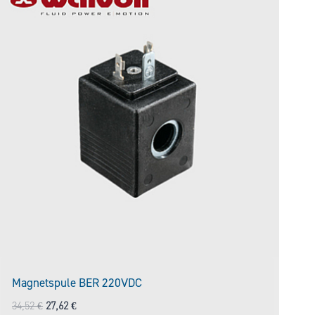
Magnetspule BER 220VDC
Ursprünglicher
Aktueller
34,52
€
27,62
€