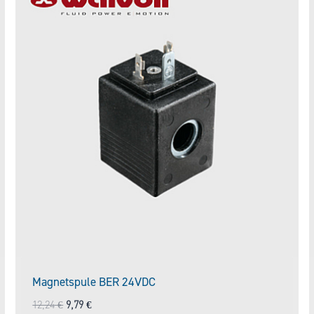
Magnetspule BER 24VDC
Ursprünglicher
Aktueller
12,24
€
9,79
€