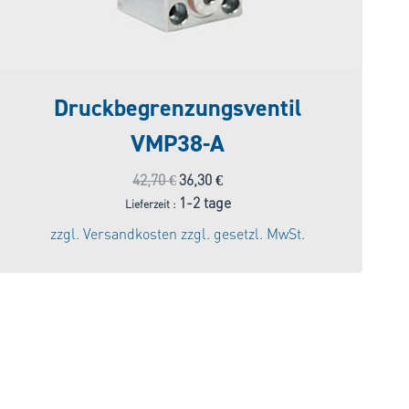
Druckbegrenzungsventil
VMP38-A
Ursprünglicher
Aktueller
42,70
€
36,30
€
Preis
Preis
1-2 tage
Lieferzeit :
war:
ist:
zzgl.
Versandkosten
zzgl. gesetzl. MwSt.
42,70 €
36,30 €.