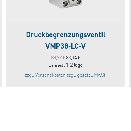
Druckbegrenzungsventil
VMP38-LC-V
Ursprünglicher
Aktueller
38,99
€
33,14
€
Preis
Preis
1-2 tage
Lieferzeit :
war:
ist:
zzgl.
Versandkosten
zzgl. gesetzl. MwSt.
38,99 €
33,14 €.