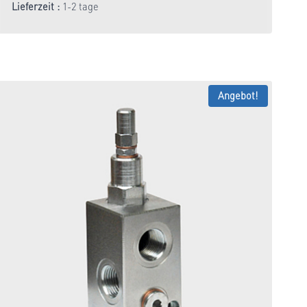
Preis
Preis
Lieferzeit :
1-2 tage
war:
ist:
34,52 €
27,62 €.
Angebot!