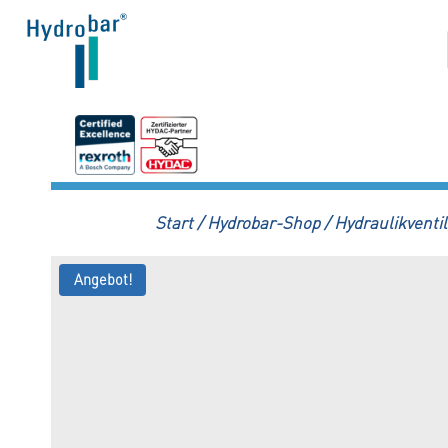
Zum
Inhalt
springen
Start
/
Hydrobar-Shop
/
Hydraulikventil
Angebot!