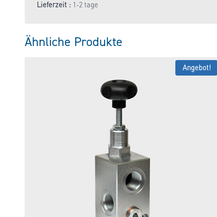
Preis
Preis
Lieferzeit :
1-2 tage
war:
ist:
12,24 €
9,79 €.
Ähnliche Produkte
Angebot!