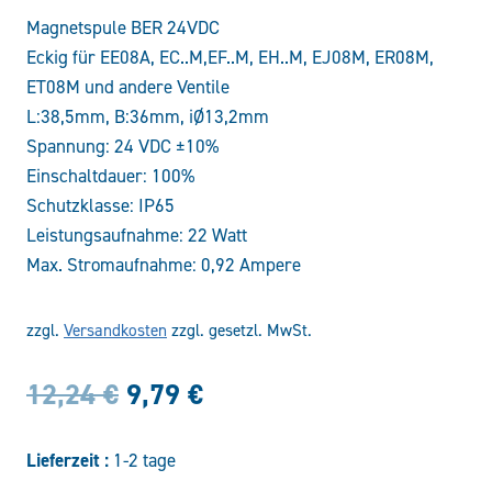
Magnetspule BER 24VDC
Eckig für EE08A, EC..M,EF..M, EH..M, EJ08M, ER08M,
ET08M und andere Ventile
L:38,5mm, B:36mm, iØ13,2mm
Spannung: 24 VDC ±10%
Einschaltdauer: 100%
Schutzklasse: IP65
Leistungsaufnahme: 22 Watt
Max. Stromaufnahme: 0,92 Ampere
zzgl.
Versandkosten
zzgl. gesetzl. MwSt.
Ursprünglicher
Aktueller
12,24
€
9,79
€
Preis
Preis
Lieferzeit :
1-2 tage
war:
ist: