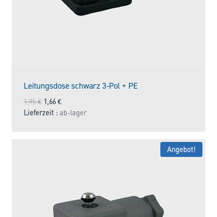
Leitungsdose schwarz 3-Pol + PE
Ursprünglicher
Aktueller
1,95
€
1,66
€
Preis
Preis
Lieferzeit :
ab-lager
war:
ist:
1,95 €
1,66 €.
Angebot!