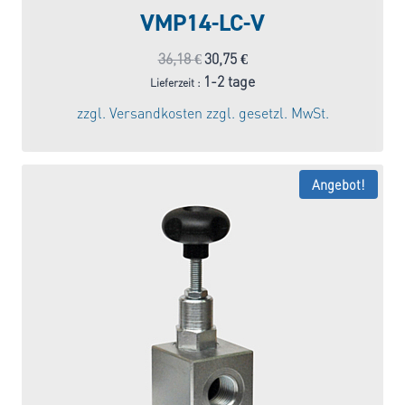
VMP14-LC-V
Ursprünglicher
Aktueller
36,18
€
30,75
€
Preis
Preis
1-2 tage
Lieferzeit :
war:
ist:
zzgl.
Versandkosten
zzgl. gesetzl. MwSt.
36,18 €
30,75 €.
Angebot!