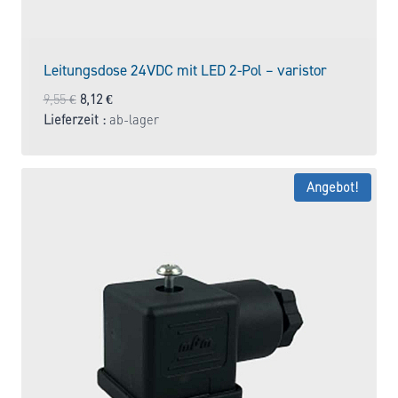
Leitungsdose 24VDC mit LED 2-Pol – varistor
Ursprünglicher
Aktueller
9,55
€
8,12
€
Preis
Preis
Lieferzeit :
ab-lager
war:
ist:
9,55 €
8,12 €.
Angebot!