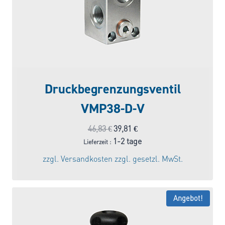
Druckbegrenzungsventil
VMP38-D-V
Ursprünglicher
Aktueller
46,83
€
39,81
€
Preis
Preis
1-2 tage
Lieferzeit :
war:
ist:
zzgl.
Versandkosten
zzgl. gesetzl. MwSt.
46,83 €
39,81 €.
Angebot!