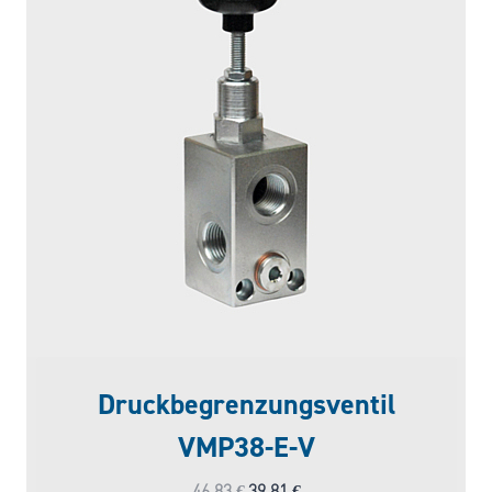
Druckbegrenzungsventil
VMP38-E-V
Ursprünglicher
Aktueller
46,83
€
39,81
€