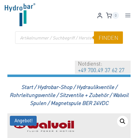
Zum
Inhalt
0
springen
Products
FINDEN
search
Notdienst:
+49 700.49 37 62 27
Start
/
Hydrobar-Shop
/
Hydraulikventile
/
Rohrleitungsventile
/
Sitzventile + Zubehör
/
Walvoil
Spulen
/
Magnetspule BER 24VDC
Angebot!