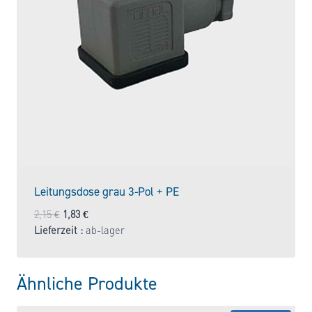
Leitungsdose grau 3-Pol + PE
Ursprünglicher
Aktueller
2,15
€
1,83
€
Preis
Preis
Lieferzeit :
ab-lager
war:
ist:
2,15 €
1,83 €.
Ähnliche Produkte