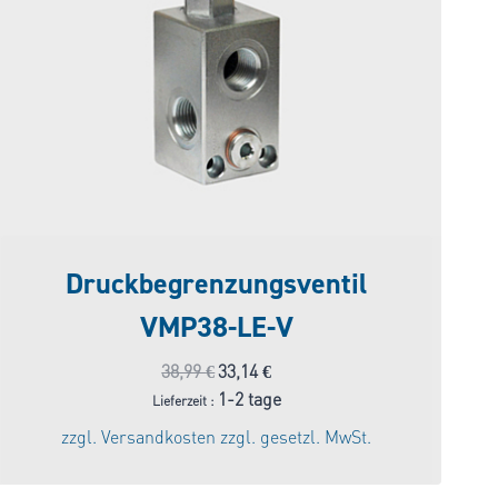
Druckbegrenzungsventil
VMP38-LE-V
Ursprünglicher
Aktueller
38,99
€
33,14
€
Preis
Preis
1-2 tage
Lieferzeit :
war:
ist:
zzgl.
Versandkosten
zzgl. gesetzl. MwSt.
38,99 €
33,14 €.