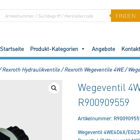
Products
FINDEN
search
Startseite
Produkt-Kategorien
Angebote
Kontak
/
Rexroth Hydraulikventile
/
Rexroth Wegeventile 4WE
/
Wege
Wegeventil 
R900909559
Artikelnummer:
R90090955
Wegeventil 4WE6D6X/EG2