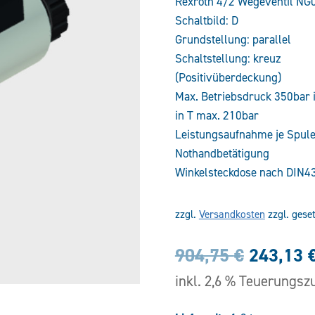
Rexroth 4/2 Wegeventil NG
Schaltbild: D
Grundstellung: parallel
Schaltstellung: kreuz
(Positivüberdeckung)
Max. Betriebsdruck 350bar i
in T max. 210bar
Leistungsaufnahme je Spu
Nothandbetätigung
Winkelsteckdose nach DIN4
zzgl.
Versandkosten
zzgl. gese
Ursprün
904,75
€
243,13
Preis
inkl. 2,6 % Teuerungsz
war: