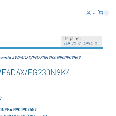
0
Helpline:
t
+49 70 31 4994-0
ventil 4WE6D6X/EG230N9K4 R900909559
4WE6D6X/EG230N9K4
9
30N9K4 R900909559