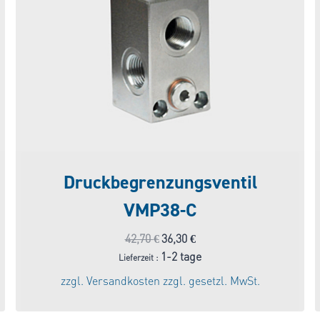
Druckbegrenzungsventil
VMP38-C
Ursprünglicher
Aktueller
42,70
€
36,30
€
Preis
Preis
1-2 tage
Lieferzeit :
war:
ist:
zzgl.
Versandkosten
zzgl. gesetzl. MwSt.
42,70 €
36,30 €.