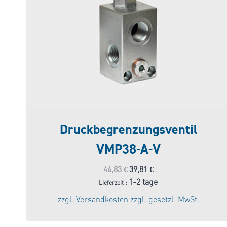
Druckbegrenzungsventil
VMP38-A-V
Ursprünglicher
Aktueller
46,83
€
39,81
€
Preis
Preis
1-2 tage
Lieferzeit :
war:
ist:
zzgl.
Versandkosten
zzgl. gesetzl. MwSt.
46,83 €
39,81 €.