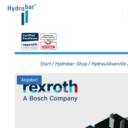
Zum
Inhalt
springen
Start
/
Hydrobar-Shop
/
Hydraulikventile
Angebot!