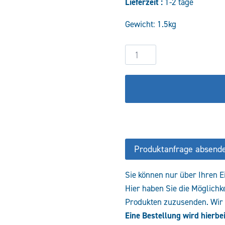
Lieferzeit :
1-2 tage
904,75 
Gewicht: 1.5kg
Wegeventil
4WE6D6X/EG230N9K4
R900909559
Menge
Produktanfrage absend
Sie können nur über Ihren E
Hier haben Sie die Möglichk
Produkten zuzusenden. Wir e
Eine Bestellung wird hierbei