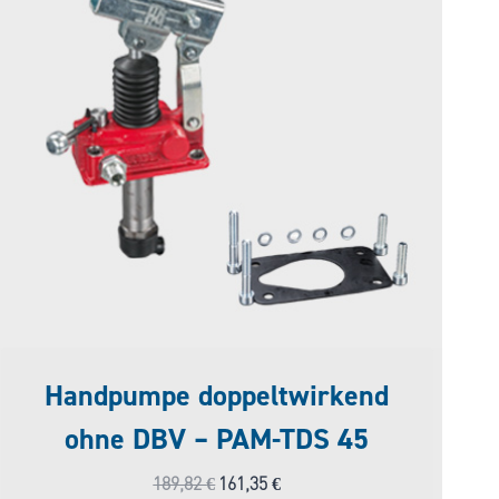
Handpumpe doppeltwirkend
ohne DBV – PAM-TDS 45
Ursprünglicher
Aktueller
189,82
€
161,35
€