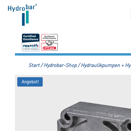
Zum
Inhalt
springen
Start
/
Hydrobar-Shop
/
Hydraulikpumpen + Hy
Angebot!