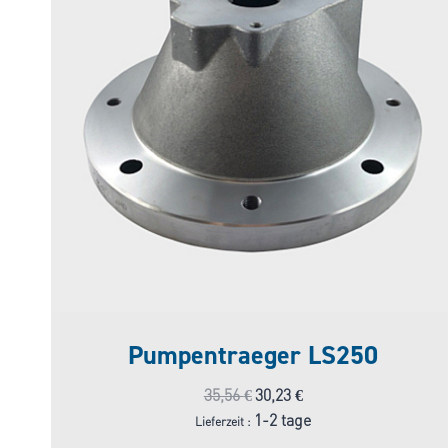
Pumpentraeger LS250
Ursprünglicher
Aktueller
35,56
€
30,23
€
Preis
Preis
1-2 tage
Lieferzeit :
war:
ist: