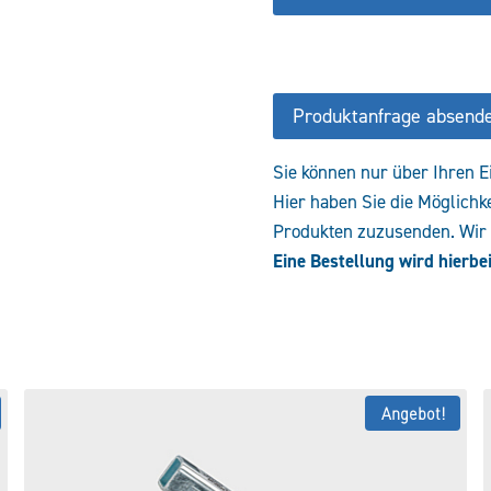
BG
3-
Pumpe-
Euro
Produktanfrage absend
50,8
Menge
Sie können nur über Ihren E
Hier haben Sie die Möglichk
Produkten zuzusenden. Wir e
Eine Bestellung wird hierbei
Angebot!