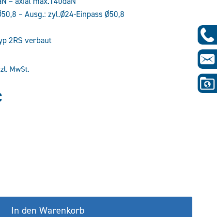
aN – axial max.140daN
50,8 – Ausg.: zyl.Ø24-Einpass Ø50,8
yp 2RS verbaut
tzl. MwSt.
glicher
Aktueller
€
Preis
ist:
€
115,08 €.
In den Warenkorb