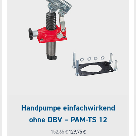
Handpumpe einfachwirkend
ohne DBV – PAM-TS 12
Ursprünglicher
Aktueller
152,65
€
129,75
€