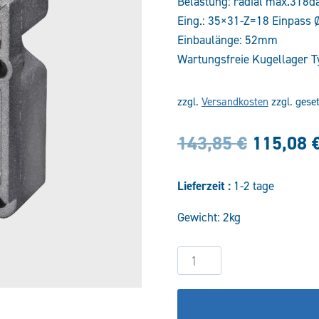
Belastung: radial max.318d
Eing.: 35×31-Z=18 Einpass Ø
Einbaulänge: 52mm
Wartungsfreie Kugellager T
zzgl.
Versandkosten
zzgl. gese
Ursprün
143,85
€
115,08
Preis
Lieferzeit :
1-2 tage
war:
Gewicht: 2kg
143,85 
Vorsatzlager-
zyl.
Welle
für