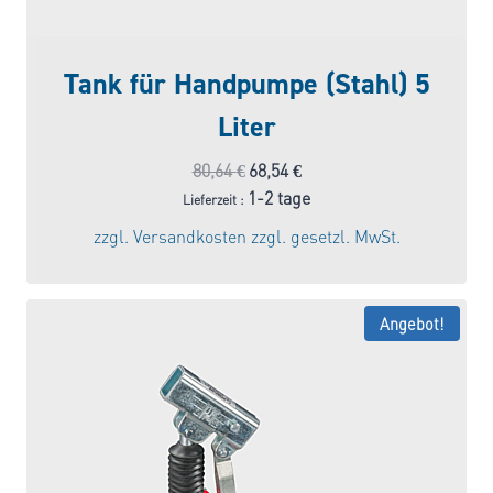
Tank für Handpumpe (Stahl) 5
Liter
Ursprünglicher
Aktueller
80,64
€
68,54
€
Preis
Preis
1-2 tage
Lieferzeit :
war:
ist:
zzgl.
Versandkosten
zzgl. gesetzl. MwSt.
80,64 €
68,54 €.
Angebot!