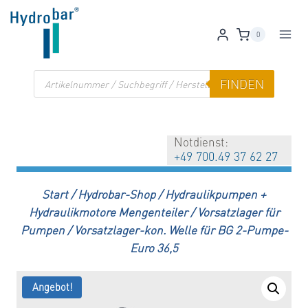
Zum
Inhalt
0
springen
Products
FINDEN
search
Notdienst:
+49 700.49 37 62 27
Start
/
Hydrobar-Shop
/
Hydraulikpumpen +
Hydraulikmotore Mengenteiler
/
Vorsatzlager für
Pumpen
/
Vorsatzlager-kon. Welle für BG 2-Pumpe-
Euro 36,5
Angebot!