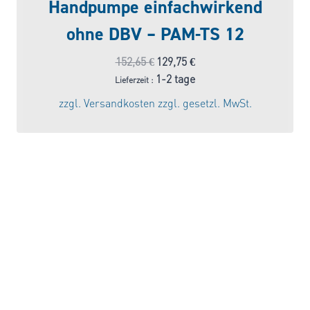
Handpumpe einfachwirkend
ohne DBV – PAM-TS 12
Ursprünglicher
Aktueller
152,65
€
129,75
€
Preis
Preis
1-2 tage
Lieferzeit :
war:
ist:
zzgl.
Versandkosten
zzgl. gesetzl. MwSt.
152,65 €
129,75 €.