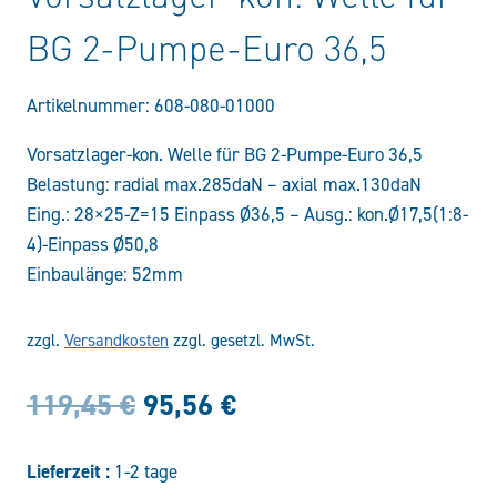
BG 2-Pumpe-Euro 36,5
Artikelnummer:
608-080-01000
Vorsatzlager-kon. Welle für BG 2-Pumpe-Euro 36,5
Belastung: radial max.285daN – axial max.130daN
Eing.: 28×25-Z=15 Einpass Ø36,5 – Ausg.: kon.Ø17,5(1:8-
4)-Einpass Ø50,8
Einbaulänge: 52mm
zzgl.
Versandkosten
zzgl. gesetzl. MwSt.
Ursprünglicher
Aktueller
119,45
€
95,56
€
Preis
Preis
Lieferzeit :
1-2 tage
war:
ist: