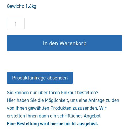
Gewicht: 1.6kg
119,45 €
95,56 €.
Vorsatzlager-
kon.
Welle
In den Warenkorb
für
BG
2-
Pumpe-
Euro
Produktanfrage absenden
36,5
Menge
Sie können nur über Ihren Einkauf bestellen?
Hier haben Sie die Möglichkeit, uns eine Anfrage zu den
von Ihnen gewählten Produkten zuzusenden. Wir
erstellen Ihnen dann ein schriftliches Angebot.
Eine Bestellung wird hierbei nicht ausgelöst.