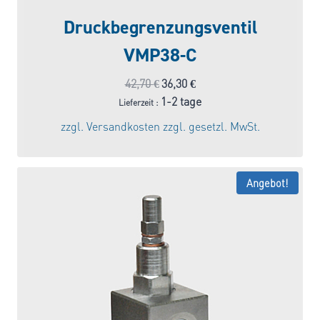
Druckbegrenzungsventil
VMP38-C
Ursprünglicher
Aktueller
42,70
€
36,30
€
Preis
Preis
1-2 tage
Lieferzeit :
war:
ist:
zzgl.
Versandkosten
zzgl. gesetzl. MwSt.
42,70 €
36,30 €.
Angebot!