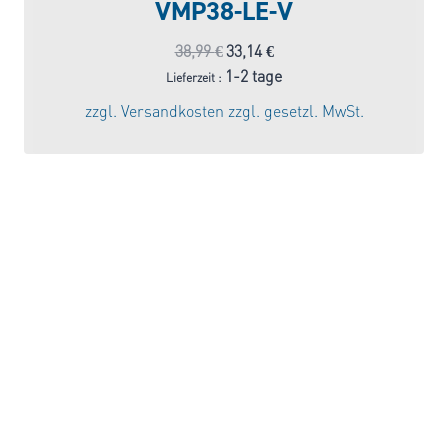
VMP38-LE-V
Ursprünglicher
Aktueller
38,99
€
33,14
€
Preis
Preis
1-2 tage
Lieferzeit :
war:
ist:
zzgl.
Versandkosten
zzgl. gesetzl. MwSt.
38,99 €
33,14 €.