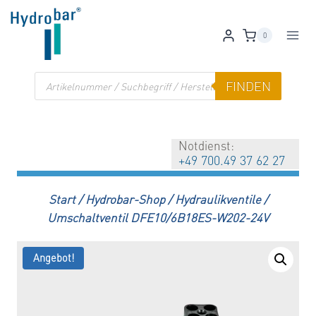
Zum
Inhalt
0
springen
Products
FINDEN
search
Notdienst:
+49 700.49 37 62 27
Start
/
Hydrobar-Shop
/
Hydraulikventile
/
Umschaltventil DFE10/6B18ES-W202-24V
Angebot!