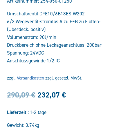
Artikelnummer:
254-050-01250
Umschaltventil DFE10/6B18ES-W202
6/2 Wegeventil-stromlos A zu E+B zu F offen-
(Überdeck. positiv)
Volumenstrom: 90l/min
Druckbereich ohne Leckageanschluss: 200bar
Spannung: 24VDC
Anschlussgewinde 1/2 IG
zzgl.
Versandkosten
zzgl. gesetzl. MwSt.
Ursprünglicher
Aktueller
290,09
€
232,07
€
Preis
Preis
Lieferzeit :
1-2 tage
war:
ist:
Gewicht: 3.74kg