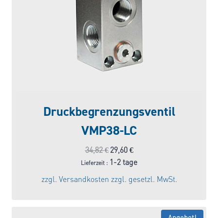
Druckbegrenzungsventil
VMP38-LC
Ursprünglicher
Aktueller
34,82
€
29,60
€
Preis
Preis
1-2 tage
Lieferzeit :
war:
ist:
zzgl.
Versandkosten
zzgl. gesetzl. MwSt.
34,82 €
29,60 €.
Angebot!