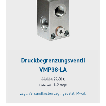
Druckbegrenzungsventil
VMP38-LA
Ursprünglicher
Aktueller
34,82
€
29,60
€
Preis
Preis
1-2 tage
Lieferzeit :
war:
ist:
zzgl.
Versandkosten
zzgl. gesetzl. MwSt.
34,82 €
29,60 €.