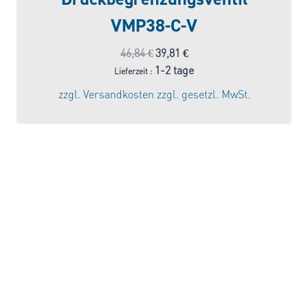
VMP38-C-V
Ursprünglicher
Aktueller
46,84
€
39,81
€
Preis
Preis
1-2 tage
Lieferzeit :
war:
ist:
zzgl.
Versandkosten
zzgl. gesetzl. MwSt.
46,84 €
39,81 €.