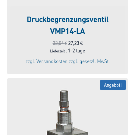
Druckbegrenzungsventil
VMP14-LA
Ursprünglicher
Aktueller
32,04
€
27,23
€
Preis
Preis
1-2 tage
Lieferzeit :
war:
ist:
zzgl.
Versandkosten
zzgl. gesetzl. MwSt.
32,04 €
27,23 €.
Angebot!