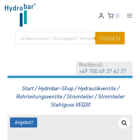
Zum
Inhalt
0
springen
Products
FINDEN
search
Notdienst:
+49 700.49 37 62 27
Start
/
Hydrobar-Shop
/
Hydraulikventile
/
Rohrleitungsventile
/
Stromteiler
/
Stromteiler
Stahlguss VEQ30
Angebot!