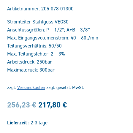
Artikelnummer:
205-078-01300
Stromteiler Stahlguss VEQ30
Anschlussgrößen: P – 1/2″; A+B – 3/8″
Max. Eingangsvolumenstrom: 40 – 60l/min
Teilungsverhältnis: 50/50
Max. Teilungsfehler: 2 – 3%
Arbeitsdruck: 250bar
Maximaldruck: 300bar
zzgl.
Versandkosten
zzgl. gesetzl. MwSt.
Ursprünglicher
Aktueller
256,23
€
217,80
€
Preis
Preis
Lieferzeit :
2-3 tage
war:
ist: