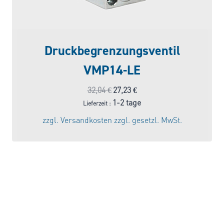
Druckbegrenzungsventil
VMP14-LE
Ursprünglicher
Aktueller
32,04
€
27,23
€
Preis
Preis
1-2 tage
Lieferzeit :
war:
ist:
zzgl.
Versandkosten
zzgl. gesetzl. MwSt.
32,04 €
27,23 €.