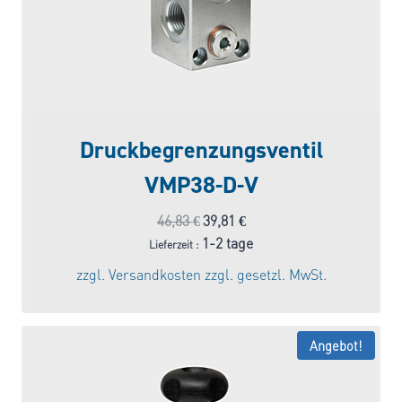
Druckbegrenzungsventil
VMP38-D-V
Ursprünglicher
Aktueller
46,83
€
39,81
€
Preis
Preis
1-2 tage
Lieferzeit :
war:
ist:
zzgl.
Versandkosten
zzgl. gesetzl. MwSt.
46,83 €
39,81 €.
Angebot!