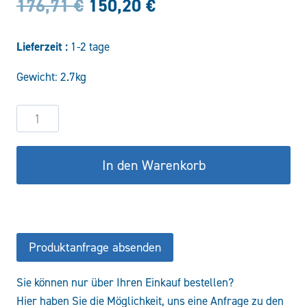
Ursprünglicher
Aktueller
176,71
€
150,20
€
Preis
Preis
Lieferzeit :
1-2 tage
war:
ist:
Gewicht: 2.7kg
176,71 €
150,20 €.
Senkbremsventil
doppeltwirkend
VBCD12-
In den Warenkorb
DE-
A-
FLV
Menge
Produktanfrage absenden
Sie können nur über Ihren Einkauf bestellen?
Hier haben Sie die Möglichkeit, uns eine Anfrage zu den