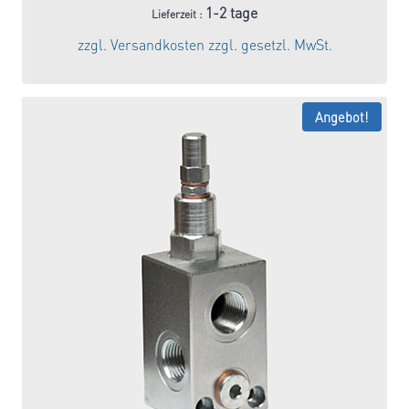
Preis
Preis
1-2 tage
Lieferzeit :
war:
ist:
zzgl.
Versandkosten
zzgl. gesetzl. MwSt.
46,84 €
39,81 €.
Angebot!