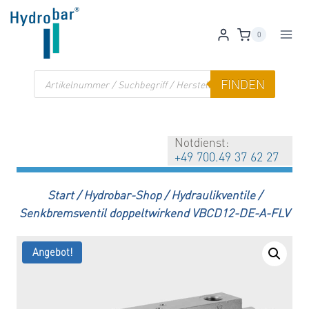
Zum
Inhalt
0
springen
Products
FINDEN
search
Notdienst:
+49 700.49 37 62 27
Start
/
Hydrobar-Shop
/
Hydraulikventile
/
Senkbremsventil doppeltwirkend VBCD12-DE-A-FLV
Angebot!