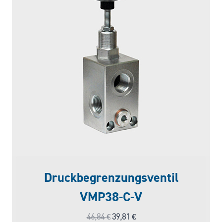
Druckbegrenzungsventil
VMP38-C-V
Ursprünglicher
Aktueller
46,84
€
39,81
€