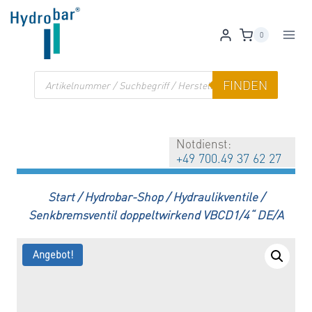
Zum
Inhalt
0
springen
Products
FINDEN
search
Notdienst:
+49 700.49 37 62 27
Start
/
Hydrobar-Shop
/
Hydraulikventile
/
Senkbremsventil doppeltwirkend VBCD1/4“ DE/A
Angebot!