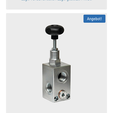
36,18 €
30,75 €.
Angebot!