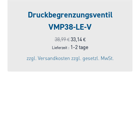
Druckbegrenzungsventil
VMP38-LE-V
Ursprünglicher
Aktueller
38,99
€
33,14
€
Preis
Preis
1-2 tage
Lieferzeit :
war:
ist:
zzgl.
Versandkosten
zzgl. gesetzl. MwSt.
38,99 €
33,14 €.