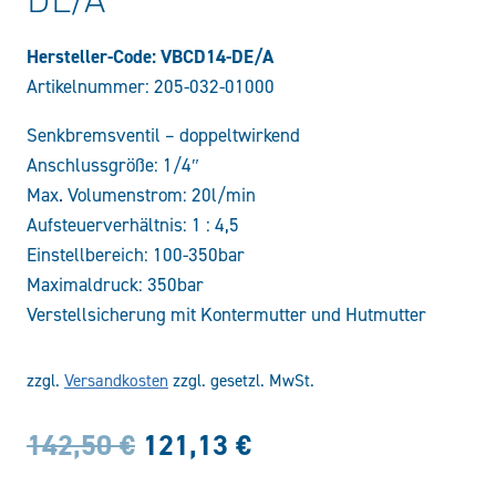
Hersteller-Code: VBCD14-DE/A
Artikelnummer:
205-032-01000
Senkbremsventil – doppeltwirkend
Anschlussgröße: 1/4″
Max. Volumenstrom: 20l/min
Aufsteuerverhältnis: 1 : 4,5
Einstellbereich: 100-350bar
Maximaldruck: 350bar
Verstellsicherung mit Kontermutter und Hutmutter
zzgl.
Versandkosten
zzgl. gesetzl. MwSt.
Ursprünglicher
Aktueller
142,50
€
121,13
€
Preis
Preis