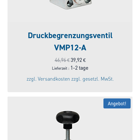
Druckbegrenzungsventil
VMP12-A
Ursprünglicher
Aktueller
46,96
€
39,92
€
Preis
Preis
1-2 tage
Lieferzeit :
war:
ist:
zzgl.
Versandkosten
zzgl. gesetzl. MwSt.
46,96 €
39,92 €.
Angebot!