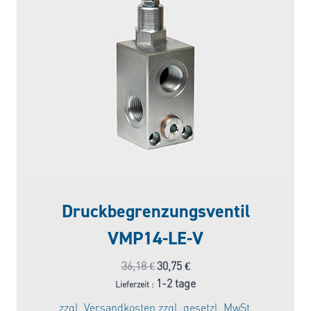
Druckbegrenzungsventil
VMP14-LE-V
Ursprünglicher
Aktueller
36,18
€
30,75
€
Preis
Preis
1-2 tage
Lieferzeit :
war:
ist:
zzgl.
Versandkosten
zzgl. gesetzl. MwSt.