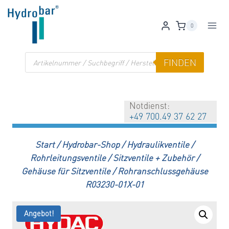
Zum
Inhalt
0
springen
Products
FINDEN
search
Notdienst:
+49 700.49 37 62 27
Start
/
Hydrobar-Shop
/
Hydraulikventile
/
Rohrleitungsventile
/
Sitzventile + Zubehör
/
Gehäuse für Sitzventile
/
Rohranschlussgehäuse
R03230-01X-01
Angebot!