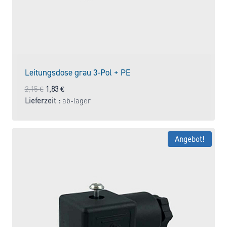
Leitungsdose grau 3-Pol + PE
Ursprünglicher
Aktueller
2,15
€
1,83
€
Preis
Preis
Lieferzeit :
ab-lager
war:
ist:
2,15 €
1,83 €.
Angebot!