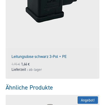
Leitungsdose schwarz 3-Pol + PE
Ursprünglicher
Aktueller
1,95
€
1,66
€
Preis
Preis
Lieferzeit :
ab-lager
war:
ist:
1,95 €
1,66 €.
Ähnliche Produkte
Angebot!