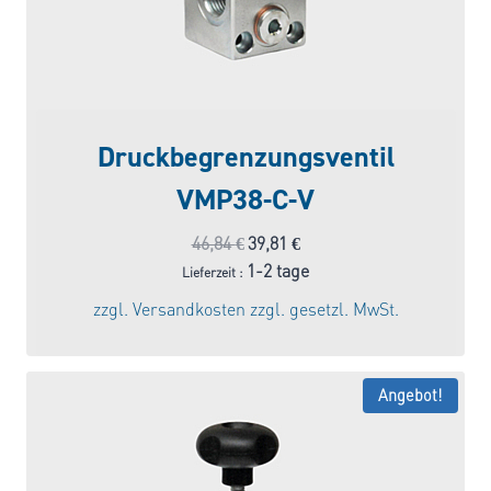
Druckbegrenzungsventil
VMP38-C-V
Ursprünglicher
Aktueller
46,84
€
39,81
€
Preis
Preis
1-2 tage
Lieferzeit :
war:
ist:
zzgl.
Versandkosten
zzgl. gesetzl. MwSt.
46,84 €
39,81 €.
Angebot!