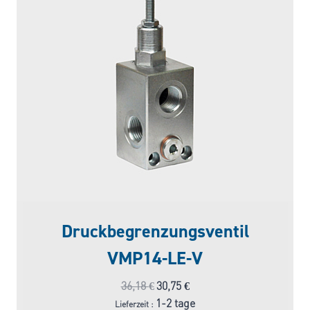
Druckbegrenzungsventil
VMP14-LE-V
Ursprünglicher
Aktueller
36,18
€
30,75
€
Preis
Preis
1-2 tage
Lieferzeit :