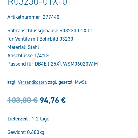
R03230-01X-01
Artikelnummer:
277440
Rohranschlussgehäuse R03230-01X-01
für Ventile mit Bohrbild 03230
Material: Stahl
Anschlüsse 1/4″IG
Passend für DB4E (-25X), WSM06020W M
zzgl.
Versandkosten
zzgl. gesetzl. MwSt.
Ursprünglicher
Aktueller
103,00
€
94,76
€
Preis
Preis
Lieferzeit :
1-2 tage
war:
ist:
Gewicht: 0.683kg
103,00 €
94,76 €.