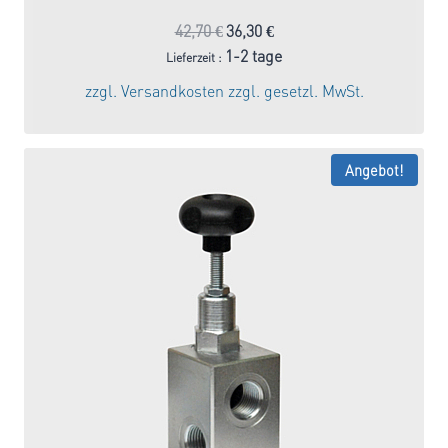
Ursprünglicher
Aktueller
42,70
€
36,30
€
Preis
Preis
1-2 tage
Lieferzeit :
war:
ist:
zzgl.
Versandkosten
zzgl. gesetzl. MwSt.
42,70 €
36,30 €.
Angebot!