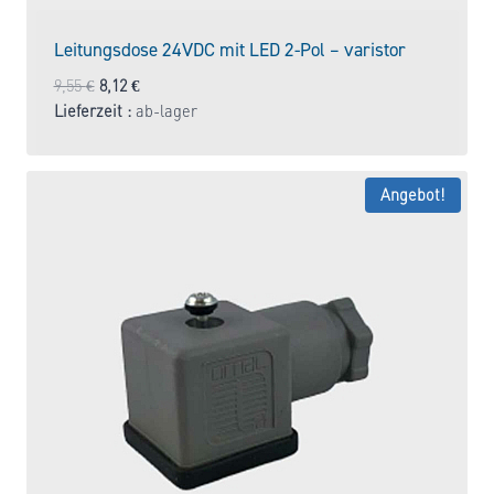
Leitungsdose 24VDC mit LED 2-Pol – varistor
Ursprünglicher
Aktueller
9,55
€
8,12
€
Preis
Preis
Lieferzeit :
ab-lager
war:
ist:
9,55 €
8,12 €.
Angebot!