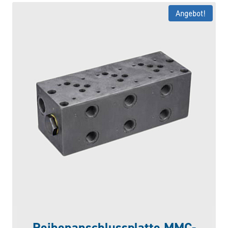
Angebot!
Reihenanschlussplatte MMC-