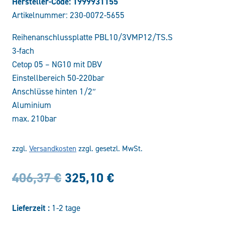
Hersteller-Code: 1999931155
Artikelnummer:
230-0072-5655
Reihenanschlussplatte PBL10/3VMP12/TS.S
3-fach
Cetop 05 – NG10 mit DBV
Einstellbereich 50-220bar
Anschlüsse hinten 1/2″
Aluminium
max. 210bar
zzgl.
Versandkosten
zzgl. gesetzl. MwSt.
Ursprünglicher
Aktueller
406,37
€
325,10
€
Preis
Preis
Lieferzeit :
1-2 tage
war:
ist: