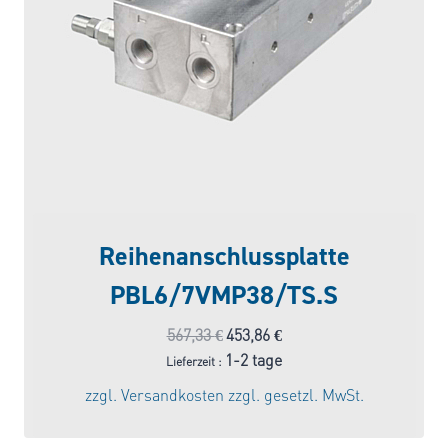
Reihenanschlussplatte
PBL6/7VMP38/TS.S
Ursprünglicher
Aktueller
567,33
€
453,86
€
Preis
Preis
1-2 tage
Lieferzeit :
war:
ist:
zzgl.
Versandkosten
zzgl. gesetzl. MwSt.
567,33 €
453,86 €.