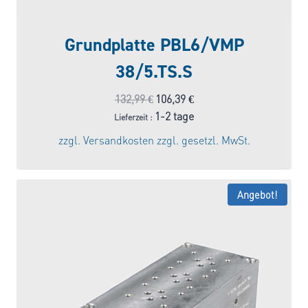
Grundplatte PBL6/VMP
38/5.TS.S
Ursprünglicher
Aktueller
132,99
€
106,39
€
Preis
Preis
1-2 tage
Lieferzeit :
war:
ist:
zzgl.
Versandkosten
zzgl. gesetzl. MwSt.
132,99 €
106,39 €.
Angebot!