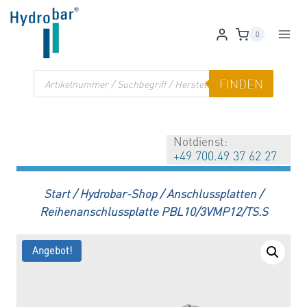
Zum
Inhalt
0
springen
Products
FINDEN
search
Notdienst:
+49 700.49 37 62 27
Start
/
Hydrobar-Shop
/
Anschlussplatten
/
Reihenanschlussplatte PBL10/3VMP12/TS.S
Angebot!