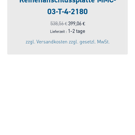
03-T-4-2180
Ursprünglicher
Aktueller
538,56
€
399,06
€
Preis
Preis
1-2 tage
Lieferzeit :
war:
ist:
zzgl.
Versandkosten
zzgl. gesetzl. MwSt.
538,56 €
399,06 €.