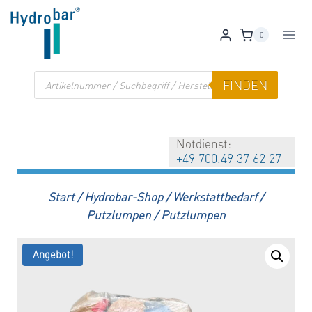
Zum
Inhalt
0
springen
Products
FINDEN
search
Notdienst:
+49 700.49 37 62 27
Start
/
Hydrobar-Shop
/
Werkstattbedarf
/
Putzlumpen
/
Putzlumpen
Angebot!