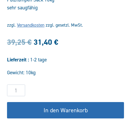
sehr saugfähig
zzgl.
Versandkosten
zzgl. gesetzl. MwSt.
Ursprünglicher
Aktueller
39,25
€
31,40
€
Preis
Preis
Lieferzeit :
1-2 tage
war:
ist:
Gewicht: 10kg
39,25 €
31,40 €.
Putzlumpen
Menge
In den Warenkorb