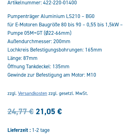
Artikelnummer:
422-220-01400
Pumpenträger Aluminium LS210 – BG0
für E-Motoren Baugröße 80 bis 90 – 0,55 bis 1,5kW –
Pumpe 05M+GT (Ø22-66mm)
Außendurchmesser: 200mm
Lochkreis Befestigungsbohrungen: 165mm
Länge: 87mm
Öffnung Tankdeckel: 135mm
Gewinde zur Befestigung am Motor: M10
zzgl.
Versandkosten
zzgl. gesetzl. MwSt.
Ursprünglicher
Aktueller
24,77
€
21,05
€
Preis
Preis
Lieferzeit :
1-2 tage
war:
ist: