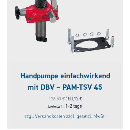
Handpumpe einfachwirkend
mit DBV – PAM-TSV 45
Ursprünglicher
Aktueller
176,61
€
150,12
€
Preis
Preis
1-2 tage
Lieferzeit :
war:
ist:
zzgl.
Versandkosten
zzgl. gesetzl. MwSt.
176,61 €
150,12 €.