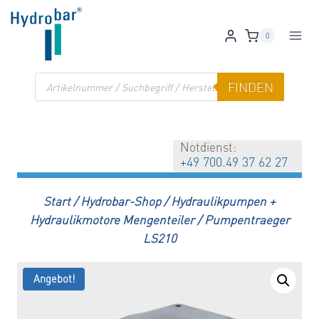
Zum
Inhalt
0
springen
Products
FINDEN
search
Notdienst:
+49 700.49 37 62 27
Start
/
Hydrobar-Shop
/
Hydraulikpumpen +
Hydraulikmotore Mengenteiler
/
Pumpentraeger
LS210
Angebot!