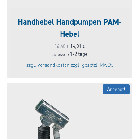
Handhebel Handpumpen PAM-
Hebel
Ursprünglicher
Aktueller
16,48
€
14,01
€
Preis
Preis
1-2 tage
Lieferzeit :
war:
ist:
zzgl.
Versandkosten
zzgl. gesetzl. MwSt.
16,48 €
14,01 €.
Angebot!