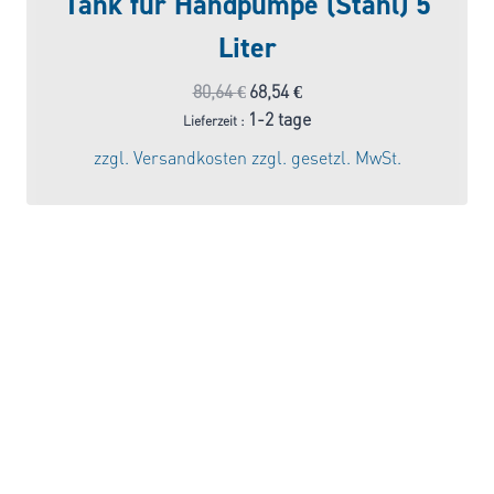
Tank für Handpumpe (Stahl) 5
Liter
Ursprünglicher
Aktueller
80,64
€
68,54
€
Preis
Preis
1-2 tage
Lieferzeit :
war:
ist:
zzgl.
Versandkosten
zzgl. gesetzl. MwSt.
80,64 €
68,54 €.