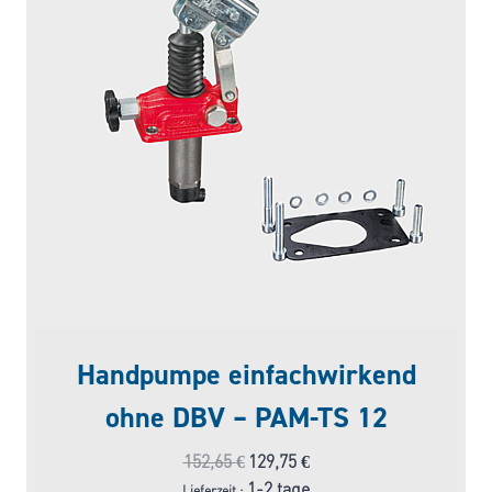
Handpumpe einfachwirkend
ohne DBV – PAM-TS 12
Ursprünglicher
Aktueller
152,65
€
129,75
€
Preis
Preis
1-2 tage
Lieferzeit :