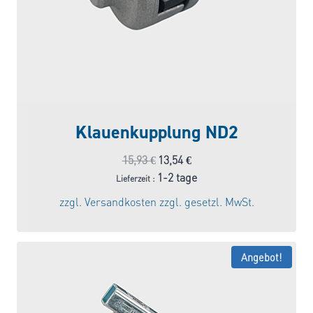
Klauenkupplung ND2
Ursprünglicher
Aktueller
15,93
€
13,54
€
Preis
Preis
1-2 tage
Lieferzeit :
war:
ist:
zzgl.
Versandkosten
zzgl. gesetzl. MwSt.
15,93 €
13,54 €.
Angebot!