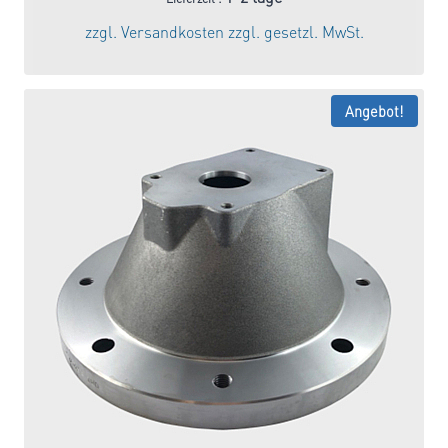
war:
ist:
zzgl.
Versandkosten
zzgl. gesetzl. MwSt.
152,65 €
129,75 €.
Angebot!