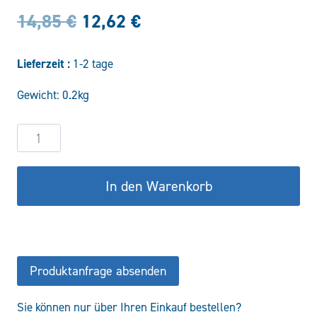
Ursprünglicher
Aktueller
14,85
€
12,62
€
Preis
Preis
Lieferzeit :
1-2 tage
war:
ist:
Gewicht: 0.2kg
14,85 €
12,62 €.
Pumpenflansch
RGAD30-
T15
In den Warenkorb
Menge
Produktanfrage absenden
Sie können nur über Ihren Einkauf bestellen?