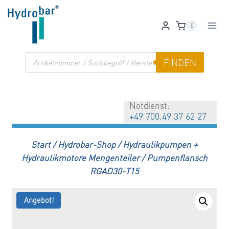
Zum
Inhalt
0
springen
Products
FINDEN
search
Notdienst:
+49 700.49 37 62 27
Start
/
Hydrobar-Shop
/
Hydraulikpumpen +
Hydraulikmotore Mengenteiler
/
Pumpenflansch
RGAD30-T15
Angebot!