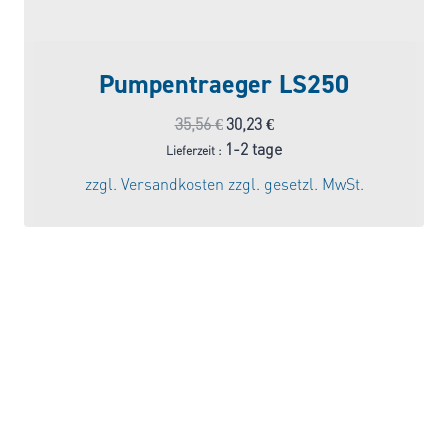
Pumpentraeger LS250
Ursprünglicher
Aktueller
35,56
€
30,23
€
Preis
Preis
1-2 tage
Lieferzeit :
war:
ist:
zzgl.
Versandkosten
zzgl. gesetzl. MwSt.
35,56 €
30,23 €.