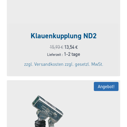
Klauenkupplung ND2
Ursprünglicher
Aktueller
15,93
€
13,54
€
Preis
Preis
1-2 tage
Lieferzeit :
war:
ist:
zzgl.
Versandkosten
zzgl. gesetzl. MwSt.
15,93 €
13,54 €.
Angebot!