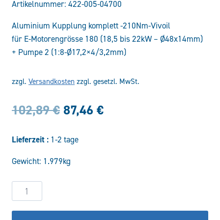
Artikelnummer:
422-005-04700
Aluminium Kupplung komplett -210Nm-Vivoil
für E-Motorengrösse 180 (18,5 bis 22kW – Ø48x14mm)
+ Pumpe 2 (1:8-Ø17,2×4/3,2mm)
zzgl.
Versandkosten
zzgl. gesetzl. MwSt.
Ursprünglicher
Aktueller
102,89
€
87,46
€
Preis
Preis
Lieferzeit :
1-2 tage
war:
ist:
Gewicht: 1.979kg
102,89 €
87,46 €.
Klauenkupplung
ND44A
Menge