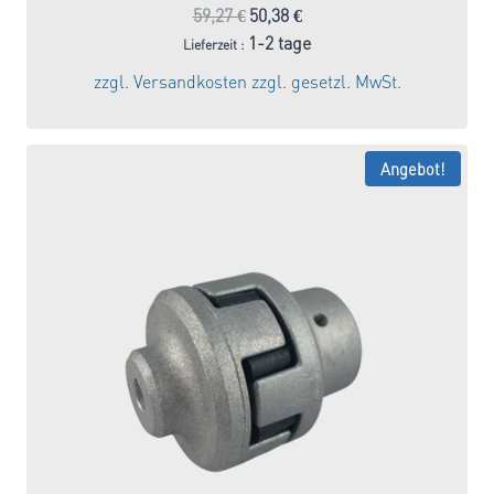
Ursprünglicher
Aktueller
59,27
€
50,38
€
Preis
Preis
1-2 tage
Lieferzeit :
war:
ist:
zzgl.
Versandkosten
zzgl. gesetzl. MwSt.
59,27 €
50,38 €.
Angebot!