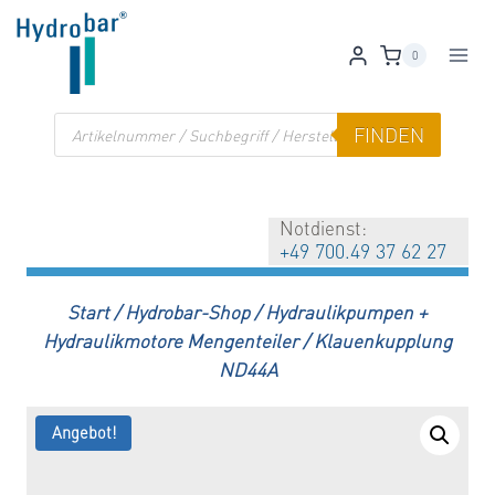
Zum
Inhalt
0
springen
Products
FINDEN
search
Notdienst:
+49 700.49 37 62 27
Start
/
Hydrobar-Shop
/
Hydraulikpumpen +
Hydraulikmotore Mengenteiler
/
Klauenkupplung
ND44A
Angebot!