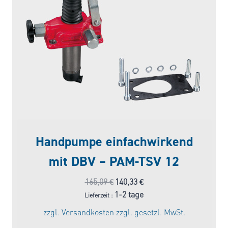
Handpumpe einfachwirkend
mit DBV – PAM-TSV 12
Ursprünglicher
Aktueller
165,09
€
140,33
€
Preis
Preis
1-2 tage
Lieferzeit :
war:
ist:
zzgl.
Versandkosten
zzgl. gesetzl. MwSt.
165,09 €
140,33 €.