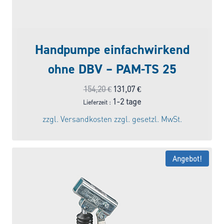
Handpumpe einfachwirkend
ohne DBV – PAM-TS 25
Ursprünglicher
Aktueller
154,20
€
131,07
€
Preis
Preis
1-2 tage
Lieferzeit :
war:
ist:
zzgl.
Versandkosten
zzgl. gesetzl. MwSt.
154,20 €
131,07 €.
Angebot!