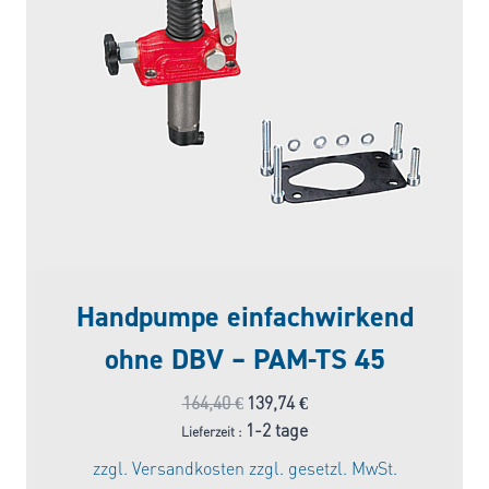
Handpumpe einfachwirkend
ohne DBV – PAM-TS 45
Ursprünglicher
Aktueller
164,40
€
139,74
€
Preis
Preis
1-2 tage
Lieferzeit :
war:
ist:
zzgl.
Versandkosten
zzgl. gesetzl. MwSt.
164,40 €
139,74 €.