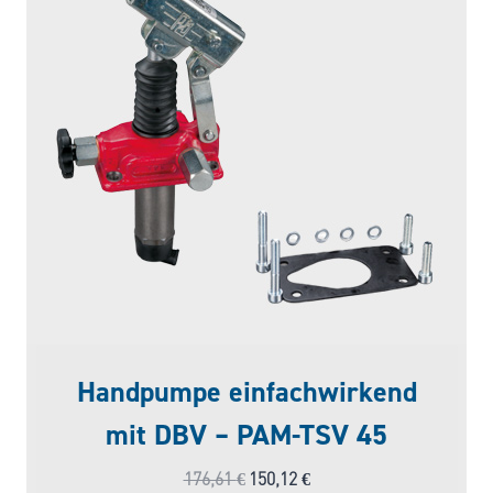
Handpumpe einfachwirkend
mit DBV – PAM-TSV 45
Ursprünglicher
Aktueller
176,61
€
150,12
€