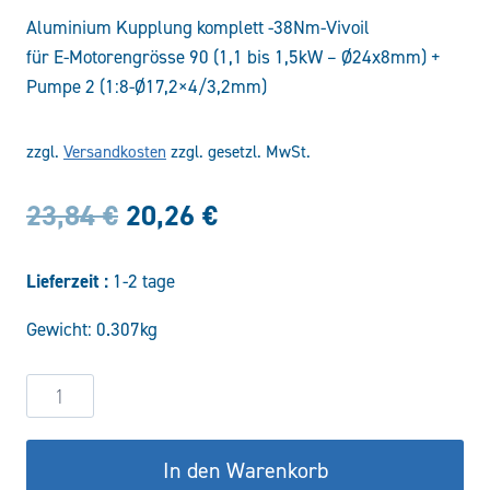
Aluminium Kupplung komplett -38Nm-Vivoil
für E-Motorengrösse 90 (1,1 bis 1,5kW – Ø24x8mm) +
Pumpe 2 (1:8-Ø17,2×4/3,2mm)
zzgl.
Versandkosten
zzgl. gesetzl. MwSt.
Ursprünglicher
Aktueller
23,84
€
20,26
€
Preis
Preis
Lieferzeit :
1-2 tage
war:
ist:
Gewicht: 0.307kg
23,84 €
20,26 €.
Klauenkupplung
ND10
Menge
In den Warenkorb