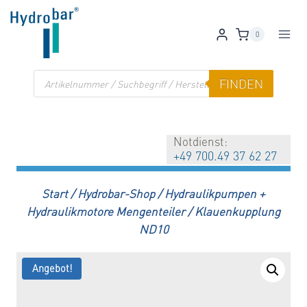
Zum
Inhalt
0
springen
Products
FINDEN
search
Notdienst:
+49 700.49 37 62 27
Start
/
Hydrobar-Shop
/
Hydraulikpumpen +
Hydraulikmotore Mengenteiler
/
Klauenkupplung
ND10
Angebot!