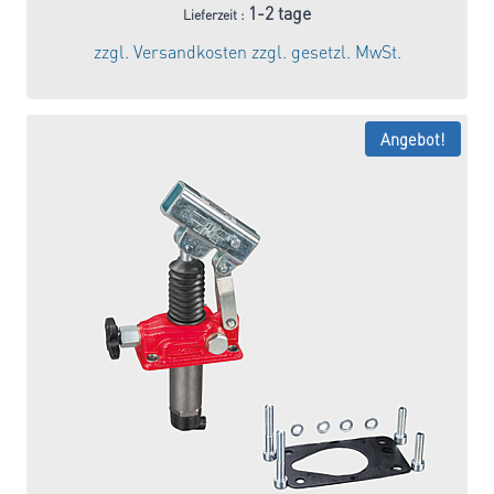
Preis
Preis
1-2 tage
Lieferzeit :
war:
ist:
zzgl.
Versandkosten
zzgl. gesetzl. MwSt.
176,61 €
150,12 €.
Angebot!