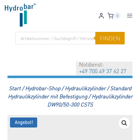
Zum
Inhalt
0
springen
Products
FINDEN
search
Notdienst:
+49 700.49 37 62 27
Start
/
Hydrobar-Shop
/
Hydraulikzylinder
/
Standard
Hydraulikzylinder mit Befestigung
/
Hydraulikzylinder
DW90/50-300 CSTS
Angebot!