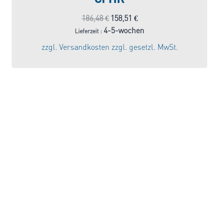
Ursprünglicher
Aktueller
186,48
€
158,51
€
Preis
Preis
4-5-wochen
Lieferzeit :
war:
ist:
zzgl.
Versandkosten
zzgl. gesetzl. MwSt.
186,48 €
158,51 €.