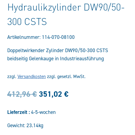
Hydraulikzylinder DW90/50-
300 CSTS
Artikelnummer:
114-070-08100
Doppeltwirkender Zylinder DW90/50-300 CSTS
beidseitig Gelenkauge in Industrieausführung
zzgl.
Versandkosten
zzgl. gesetzl. MwSt.
Ursprünglicher
Aktueller
412,96
€
351,02
€
Preis
Preis
Lieferzeit :
4-5-wochen
war:
ist:
Gewicht: 23.14kg
412,96 €
351,02 €.