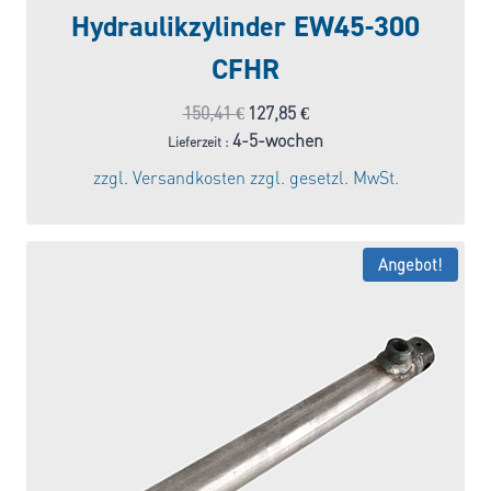
Hydraulikzylinder EW45-300
CFHR
Ursprünglicher
Aktueller
150,41
€
127,85
€
Preis
Preis
4-5-wochen
Lieferzeit :
war:
ist:
zzgl.
Versandkosten
zzgl. gesetzl. MwSt.
150,41 €
127,85 €.
Angebot!