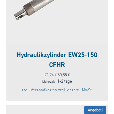
Hydraulikzylinder EW25-150
CFHR
Ursprünglicher
Aktueller
71,24
€
60,55
€
Preis
Preis
1-2 tage
Lieferzeit :
war:
ist:
zzgl.
Versandkosten
zzgl. gesetzl. MwSt.
71,24 €
60,55 €.
Angebot!