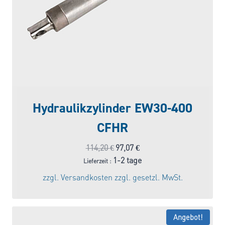
Hydraulikzylinder EW30-400
CFHR
Ursprünglicher
Aktueller
114,20
€
97,07
€
Preis
Preis
1-2 tage
Lieferzeit :
war:
ist:
zzgl.
Versandkosten
zzgl. gesetzl. MwSt.
114,20 €
97,07 €.
Angebot!