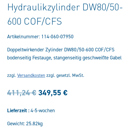
Hydraulikzylinder DW80/50-
600 COF/CFS
Artikelnummer:
114-060-07950
Doppeltwirkender Zylinder DW80/50-600 COF/CFS
bodenseitig Festauge, stangenseitig geschweißte Gabel
zzgl.
Versandkosten
zzgl. gesetzl. MwSt.
Ursprünglicher
Aktueller
411,24
€
349,55
€
Preis
Preis
Lieferzeit :
4-5-wochen
war:
ist:
Gewicht: 25.82kg
411,24 €
349,55 €.