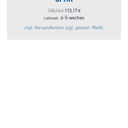
Ursprünglicher
Aktueller
133,14
€
113,17
€
Preis
Preis
4-5-wochen
Lieferzeit :
war:
ist:
zzgl.
Versandkosten
zzgl. gesetzl. MwSt.
133,14 €
113,17 €.