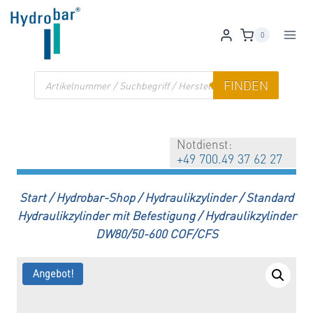
Zum
Inhalt
0
springen
Products
FINDEN
search
Notdienst:
+49 700.49 37 62 27
Start
/
Hydrobar-Shop
/
Hydraulikzylinder
/
Standard
Hydraulikzylinder mit Befestigung
/
Hydraulikzylinder
DW80/50-600 COF/CFS
Angebot!