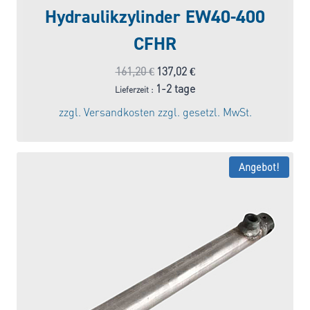
Hydraulikzylinder EW40-400
CFHR
Ursprünglicher
Aktueller
161,20
€
137,02
€
Preis
Preis
1-2 tage
Lieferzeit :
war:
ist:
zzgl.
Versandkosten
zzgl. gesetzl. MwSt.
161,20 €
137,02 €.
Angebot!