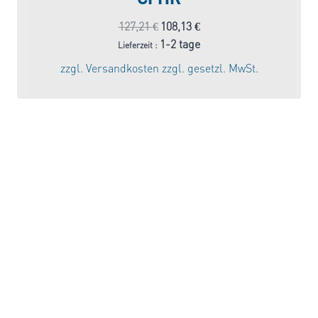
Ursprünglicher
Aktueller
127,21
€
108,13
€
Preis
Preis
1-2 tage
Lieferzeit :
war:
ist:
zzgl.
Versandkosten
zzgl. gesetzl. MwSt.
127,21 €
108,13 €.