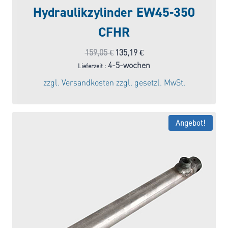
Hydraulikzylinder EW45-350
CFHR
Ursprünglicher
Aktueller
159,05
€
135,19
€
Preis
Preis
4-5-wochen
Lieferzeit :
war:
ist:
zzgl.
Versandkosten
zzgl. gesetzl. MwSt.
159,05 €
135,19 €.
Angebot!