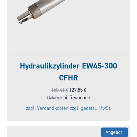
Hydraulikzylinder EW45-300
CFHR
Ursprünglicher
Aktueller
150,41
€
127,85
€
Preis
Preis
4-5-wochen
Lieferzeit :
war:
ist:
zzgl.
Versandkosten
zzgl. gesetzl. MwSt.
150,41 €
127,85 €.
Angebot!