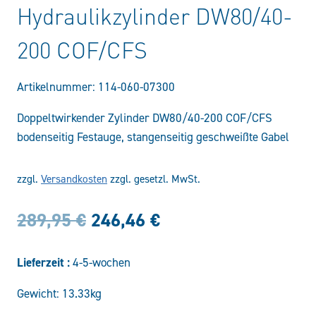
Hydraulikzylinder DW80/40-
200 COF/CFS
Artikelnummer:
114-060-07300
Doppeltwirkender Zylinder DW80/40-200 COF/CFS
bodenseitig Festauge, stangenseitig geschweißte Gabel
zzgl.
Versandkosten
zzgl. gesetzl. MwSt.
Ursprünglicher
Aktueller
289,95
€
246,46
€
Preis
Preis
Lieferzeit :
4-5-wochen
war:
ist:
Gewicht: 13.33kg
289,95 €
246,46 €.