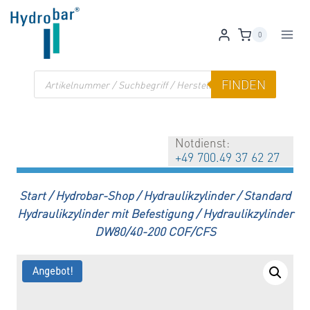
Zum
Inhalt
0
springen
Products
FINDEN
search
Notdienst:
+49 700.49 37 62 27
Start
/
Hydrobar-Shop
/
Hydraulikzylinder
/
Standard
Hydraulikzylinder mit Befestigung
/
Hydraulikzylinder
DW80/40-200 COF/CFS
Angebot!