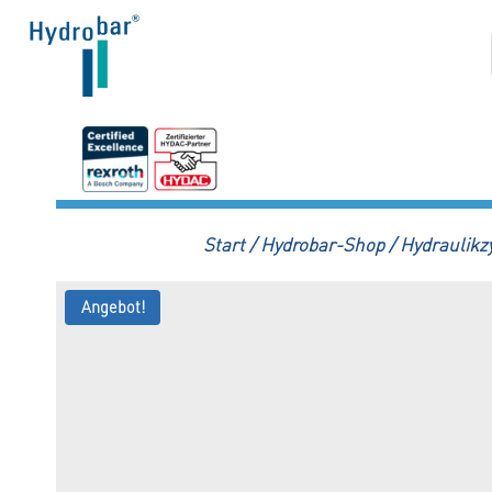
Zum
Inhalt
springen
Start
/
Hydrobar-Shop
/
Hydraulikz
Angebot!