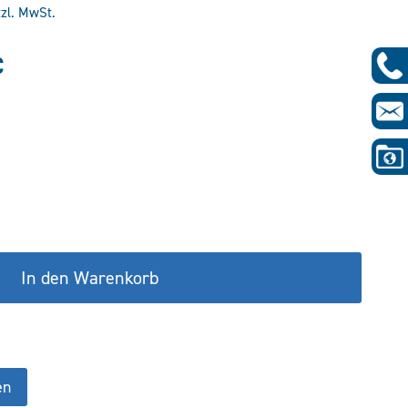
tzl. MwSt.
glicher
Aktueller
€
Preis
ist:
€
205,28 €.
In den Warenkorb
en