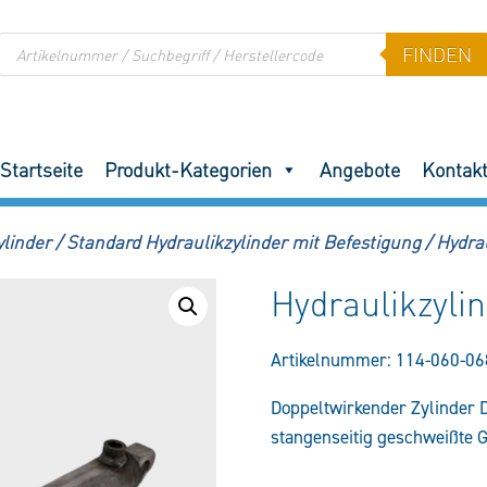
Products
FINDEN
search
Startseite
Produkt-Kategorien
Angebote
Kontak
ylinder
/
Standard Hydraulikzylinder mit Befestigung
/
Hydra
Hydraulikzyl
Artikelnummer:
114-060-06
Doppeltwirkender Zylinder
stangenseitig geschweißte 