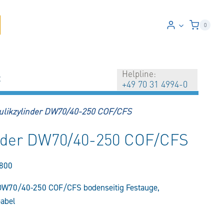
0
Helpline:
t
+49 70 31 4994-0
ulikzylinder DW70/40-250 COF/CFS
inder DW70/40-250 COF/CFS
800
 DW70/40-250 COF/CFS bodenseitig Festauge,
Gabel