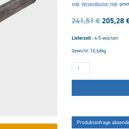
zzgl.
Versandkosten
zzgl. gese
Ursprün
241,51
€
205,28
Preis
Lieferzeit :
4-5-wochen
war:
Gewicht: 10.68kg
241,51 
Hydraulikzylinder
DW70/40-
250
COF/CFS
Menge
Produktanfrage absend