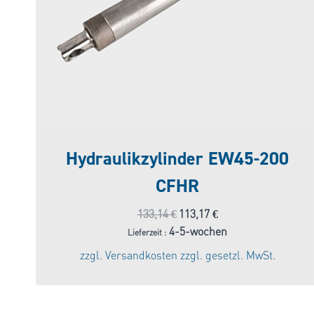
Hydraulikzylinder EW45-200
CFHR
Ursprünglicher
Aktueller
133,14
€
113,17
€
Preis
Preis
4-5-wochen
Lieferzeit :
war:
ist:
zzgl.
Versandkosten
zzgl. gesetzl. MwSt.
133,14 €
113,17 €.