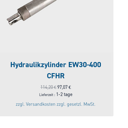
Hydraulikzylinder EW30-400
CFHR
Ursprünglicher
Aktueller
114,20
€
97,07
€
Preis
Preis
1-2 tage
Lieferzeit :
war:
ist:
zzgl.
Versandkosten
zzgl. gesetzl. MwSt.
114,20 €
97,07 €.