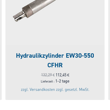
Hydraulikzylinder EW30-550
CFHR
Ursprünglicher
Aktueller
132,29
€
112,45
€
Preis
Preis
1-2 tage
Lieferzeit :
war:
ist:
zzgl.
Versandkosten
zzgl. gesetzl. MwSt.
132,29 €
112,45 €.