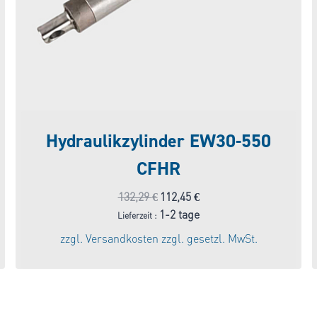
Hydraulikzylinder EW30-550
CFHR
Ursprünglicher
Aktueller
132,29
€
112,45
€
Preis
Preis
1-2 tage
Lieferzeit :
war:
ist:
zzgl.
Versandkosten
zzgl. gesetzl. MwSt.
132,29 €
112,45 €.