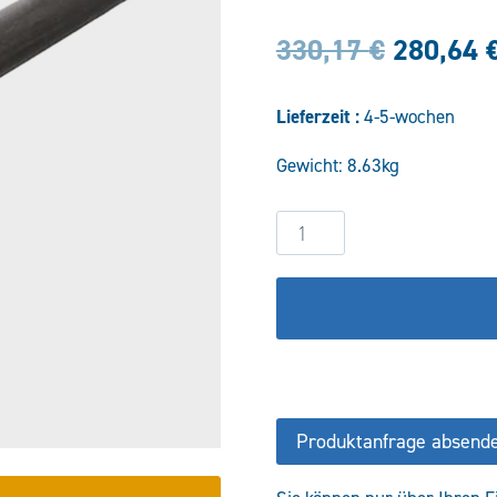
Ursprün
330,17
€
280,64
Preis
Lieferzeit :
4-5-wochen
war:
Gewicht: 8.63kg
330,17 
Hydraulikzylinder
DW70/40-
100
KF
Menge
Produktanfrage absend