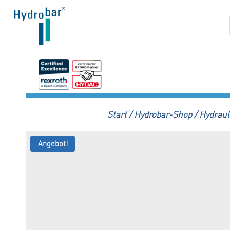
Zum
Inhalt
springen
Start
/
Hydrobar-Shop
/
Hydraul
Angebot!