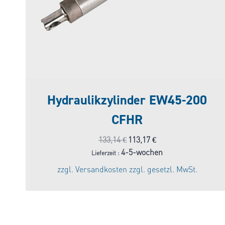
Hydraulikzylinder EW45-200
CFHR
Ursprünglicher
Aktueller
133,14
€
113,17
€
Preis
Preis
4-5-wochen
Lieferzeit :
war:
ist:
zzgl.
Versandkosten
zzgl. gesetzl. MwSt.
133,14 €
113,17 €.