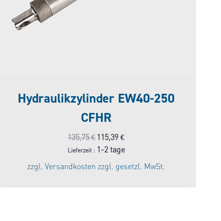
Hydraulikzylinder EW40-250
CFHR
Ursprünglicher
Aktueller
135,75
€
115,39
€
Preis
Preis
1-2 tage
Lieferzeit :
war:
ist:
zzgl.
Versandkosten
zzgl. gesetzl. MwSt.
135,75 €
115,39 €.