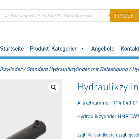
Products
FINDEN
search
Startseite
Produkt-Kategorien
Angebote
Kontak
ikzylinder
/
Standard Hydraulikzylinder mit Befestigung
/
Hy
Hydraulikzyli
Artikelnummer:
114-040-01
Hydraulikzylinder HMF DW7
zzgl.
Versandkosten
zzgl. gese