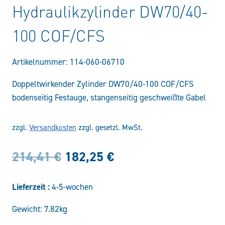
Hydraulikzylinder DW70/40-
100 COF/CFS
Artikelnummer:
114-060-06710
Doppeltwirkender Zylinder DW70/40-100 COF/CFS
bodenseitig Festauge, stangenseitig geschweißte Gabel
zzgl.
Versandkosten
zzgl. gesetzl. MwSt.
Ursprünglicher
Aktueller
214,41
€
182,25
€
Preis
Preis
Lieferzeit :
4-5-wochen
war:
ist:
Gewicht: 7.82kg
214,41 €
182,25 €.