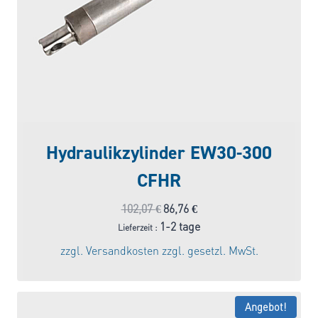
Hydraulikzylinder EW30-300
CFHR
Ursprünglicher
Aktueller
102,07
€
86,76
€
Preis
Preis
1-2 tage
Lieferzeit :
war:
ist:
zzgl.
Versandkosten
zzgl. gesetzl. MwSt.
102,07 €
86,76 €.
Angebot!