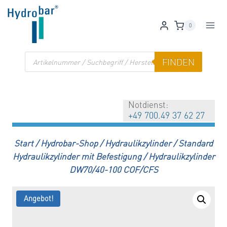
Zum
Inhalt
0
springen
Products
FINDEN
search
Notdienst:
+49 700.49 37 62 27
Start
/
Hydrobar-Shop
/
Hydraulikzylinder
/
Standard
Hydraulikzylinder mit Befestigung
/
Hydraulikzylinder
DW70/40-100 COF/CFS
Angebot!