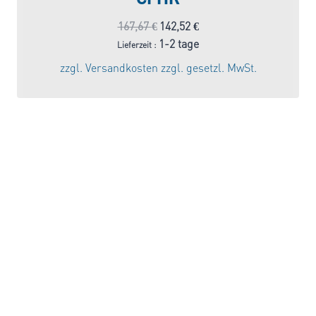
Ursprünglicher
Aktueller
167,67
€
142,52
€
Preis
Preis
1-2 tage
Lieferzeit :
war:
ist:
zzgl.
Versandkosten
zzgl. gesetzl. MwSt.
167,67 €
142,52 €.