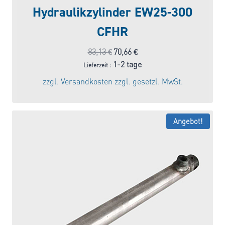
Hydraulikzylinder EW25-300
CFHR
Ursprünglicher
Aktueller
83,13
€
70,66
€
Preis
Preis
1-2 tage
Lieferzeit :
war:
ist:
zzgl.
Versandkosten
zzgl. gesetzl. MwSt.
83,13 €
70,66 €.
Angebot!