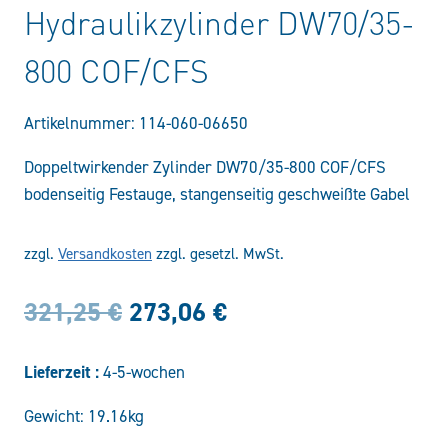
Hydraulikzylinder DW70/35-
800 COF/CFS
Artikelnummer:
114-060-06650
Doppeltwirkender Zylinder DW70/35-800 COF/CFS
bodenseitig Festauge, stangenseitig geschweißte Gabel
zzgl.
Versandkosten
zzgl. gesetzl. MwSt.
Ursprünglicher
Aktueller
321,25
€
273,06
€
Preis
Preis
Lieferzeit :
4-5-wochen
war:
ist:
Gewicht: 19.16kg
321,25 €
273,06 €.