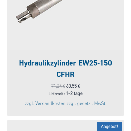
Hydraulikzylinder EW25-150
CFHR
Ursprünglicher
Aktueller
71,24
€
60,55
€
Preis
Preis
1-2 tage
Lieferzeit :
war:
ist:
zzgl.
Versandkosten
zzgl. gesetzl. MwSt.
71,24 €
60,55 €.
Angebot!