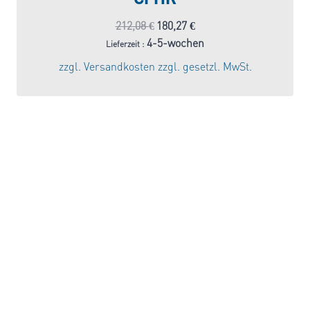
Ursprünglicher
Aktueller
212,08
€
180,27
€
Preis
Preis
4-5-wochen
Lieferzeit :
war:
ist:
zzgl.
Versandkosten
zzgl. gesetzl. MwSt.
212,08 €
180,27 €.