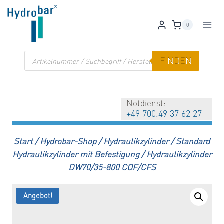
Zum
Inhalt
0
springen
Products
FINDEN
search
Notdienst:
+49 700.49 37 62 27
Start
/
Hydrobar-Shop
/
Hydraulikzylinder
/
Standard
Hydraulikzylinder mit Befestigung
/
Hydraulikzylinder
DW70/35-800 COF/CFS
Angebot!