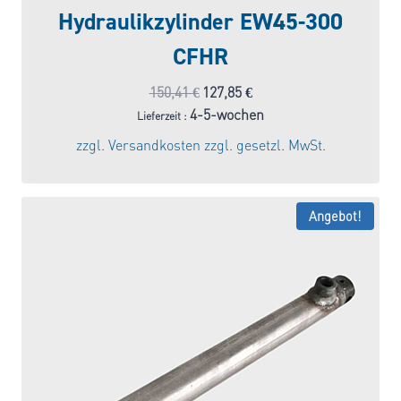
Hydraulikzylinder EW45-300
CFHR
Ursprünglicher
Aktueller
150,41
€
127,85
€
Preis
Preis
4-5-wochen
Lieferzeit :
war:
ist:
zzgl.
Versandkosten
zzgl. gesetzl. MwSt.
150,41 €
127,85 €.
Angebot!