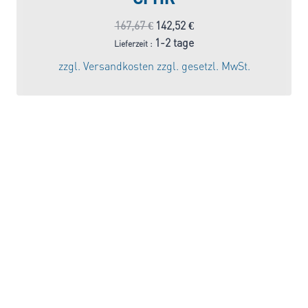
Ursprünglicher
Aktueller
167,67
€
142,52
€
Preis
Preis
1-2 tage
Lieferzeit :
war:
ist:
zzgl.
Versandkosten
zzgl. gesetzl. MwSt.
167,67 €
142,52 €.