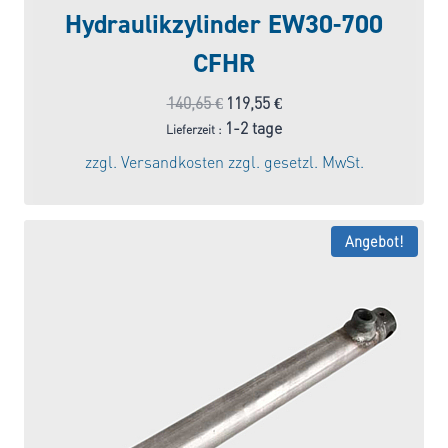
Hydraulikzylinder EW30-700
CFHR
Ursprünglicher
Aktueller
140,65
€
119,55
€
Preis
Preis
1-2 tage
Lieferzeit :
war:
ist:
zzgl.
Versandkosten
zzgl. gesetzl. MwSt.
140,65 €
119,55 €.
Angebot!