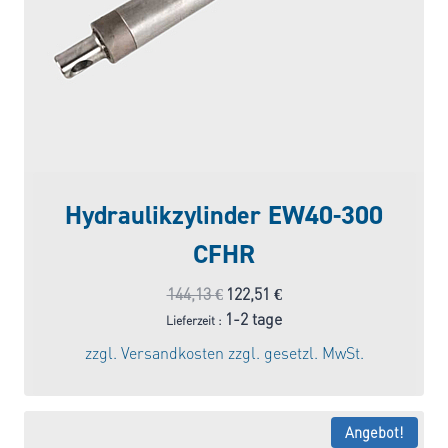
Hydraulikzylinder EW40-300
CFHR
Ursprünglicher
Aktueller
144,13
€
122,51
€
Preis
Preis
1-2 tage
Lieferzeit :
war:
ist:
zzgl.
Versandkosten
zzgl. gesetzl. MwSt.
144,13 €
122,51 €.
Angebot!