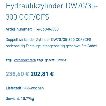
Hydraulikzylinder DW70/35-
300 COF/CFS
Artikelnummer:
114-060-06300
Doppeltwirkender Zylinder DW70/35-300 COF/CFS
bodenseitig Festauge, stangenseitig geschweißte Gabel
zzgl.
Versandkosten
zzgl. gesetzl. MwSt.
Ursprünglicher
Aktueller
238,60
€
202,81
€
Preis
Preis
Lieferzeit :
4-5-wochen
war:
ist:
Gewicht: 10.79kg
238,60 €
202,81 €.