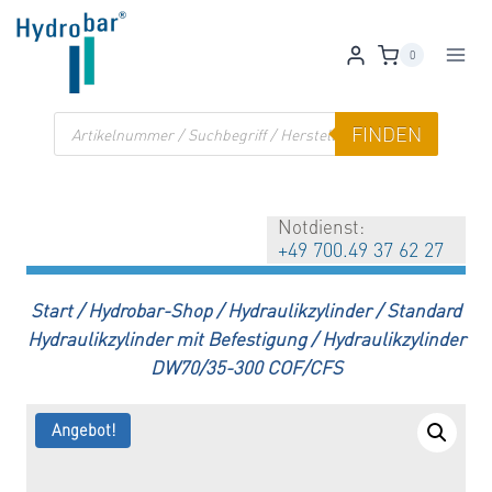
Zum
Inhalt
0
springen
Products
FINDEN
search
Notdienst:
+49 700.49 37 62 27
Start
/
Hydrobar-Shop
/
Hydraulikzylinder
/
Standard
Hydraulikzylinder mit Befestigung
/
Hydraulikzylinder
DW70/35-300 COF/CFS
Angebot!