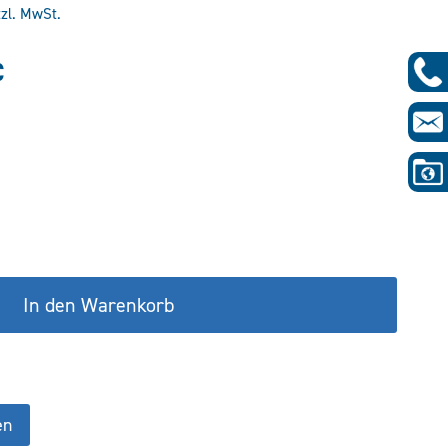
tzl. MwSt.
glicher
Aktueller
€
Preis
ist:
€
188,76 €.
In den Warenkorb
en