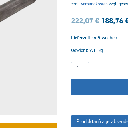
zzgl.
Versandkosten
zzgl. gese
Ursprün
222,07
€
188,76
Preis
Lieferzeit :
4-5-wochen
war:
Gewicht: 9.11kg
222,07 
Hydraulikzylinder
DW70/35-
200
COF/CFS
Menge
Produktanfrage absend