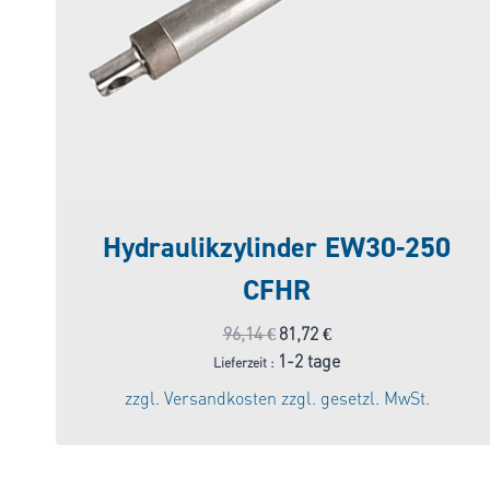
Hydraulikzylinder EW30-250
CFHR
Ursprünglicher
Aktueller
96,14
€
81,72
€
Preis
Preis
1-2 tage
Lieferzeit :
war:
ist:
zzgl.
Versandkosten
zzgl. gesetzl. MwSt.
96,14 €
81,72 €.