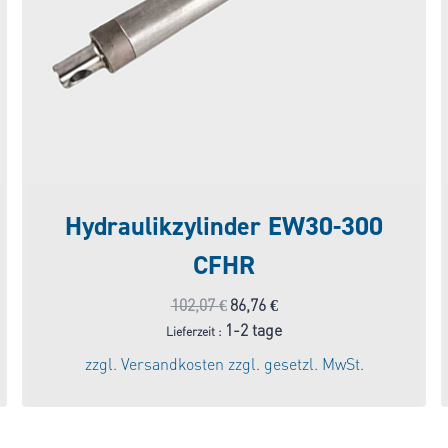
Hydraulikzylinder EW30-300
CFHR
Ursprünglicher
Aktueller
102,07
€
86,76
€
Preis
Preis
1-2 tage
Lieferzeit :
war:
ist:
zzgl.
Versandkosten
zzgl. gesetzl. MwSt.
102,07 €
86,76 €.