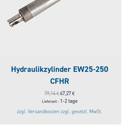
Hydraulikzylinder EW25-250
CFHR
Ursprünglicher
Aktueller
79,14
€
67,27
€
Preis
Preis
1-2 tage
Lieferzeit :
war:
ist:
zzgl.
Versandkosten
zzgl. gesetzl. MwSt.
79,14 €
67,27 €.