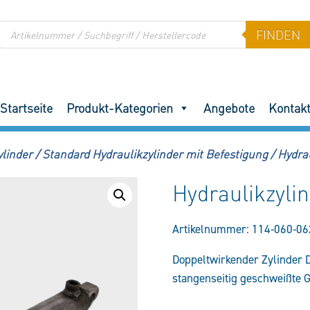
Products
FINDEN
search
Startseite
Produkt-Kategorien
Angebote
Kontak
ylinder
/
Standard Hydraulikzylinder mit Befestigung
/
Hydra
Hydraulikzyl
Artikelnummer:
114-060-06
Doppeltwirkender Zylinder
stangenseitig geschweißte 