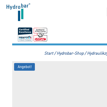
Zum
Inhalt
springen
Start
/
Hydrobar-Shop
/
Hydraulikz
Angebot!