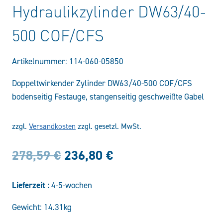
Hydraulikzylinder DW63/40-
500 COF/CFS
Artikelnummer:
114-060-05850
Doppeltwirkender Zylinder DW63/40-500 COF/CFS
bodenseitig Festauge, stangenseitig geschweißte Gabel
zzgl.
Versandkosten
zzgl. gesetzl. MwSt.
Ursprünglicher
Aktueller
278,59
€
236,80
€
Preis
Preis
Lieferzeit :
4-5-wochen
war:
ist:
Gewicht: 14.31kg
278,59 €
236,80 €.