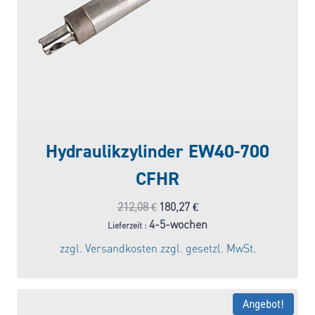
Hydraulikzylinder EW40-700
CFHR
Ursprünglicher
Aktueller
212,08
€
180,27
€
Preis
Preis
4-5-wochen
Lieferzeit :
war:
ist:
zzgl.
Versandkosten
zzgl. gesetzl. MwSt.
212,08 €
180,27 €.
Angebot!