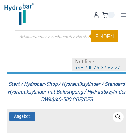
Zum
Inhalt
0
springen
Products
FINDEN
search
Notdienst:
+49 700.49 37 62 27
Start
/
Hydrobar-Shop
/
Hydraulikzylinder
/
Standard
Hydraulikzylinder mit Befestigung
/
Hydraulikzylinder
DW63/40-500 COF/CFS
Angebot!