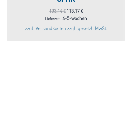
Ursprünglicher
Aktueller
133,14
€
113,17
€
Preis
Preis
4-5-wochen
Lieferzeit :
war:
ist:
zzgl.
Versandkosten
zzgl. gesetzl. MwSt.
133,14 €
113,17 €.