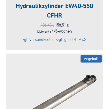
Hydraulikzylinder EW40-550
CFHR
Ursprünglicher
Aktueller
186,48
€
158,51
€
Preis
Preis
4-5-wochen
Lieferzeit :
war:
ist:
zzgl.
Versandkosten
zzgl. gesetzl. MwSt.
186,48 €
158,51 €.
Angebot!