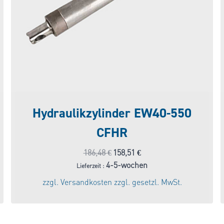
Hydraulikzylinder EW40-550
CFHR
Ursprünglicher
Aktueller
186,48
€
158,51
€
Preis
Preis
4-5-wochen
Lieferzeit :
war:
ist:
zzgl.
Versandkosten
zzgl. gesetzl. MwSt.
186,48 €
158,51 €.