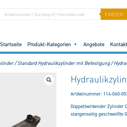
Products
FINDEN
search
Startseite
Produkt-Kategorien
Angebote
Kontak
ylinder
/
Standard Hydraulikzylinder mit Befestigung
/
Hydra
Hydraulikzyl
Artikelnummer:
114-060-05
Doppeltwirkender Zylinder
stangenseitig geschweißte 