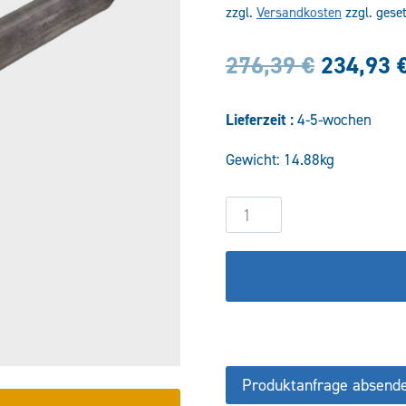
zzgl.
Versandkosten
zzgl. gese
Ursprün
276,39
€
234,93
Preis
Lieferzeit :
4-5-wochen
war:
Gewicht: 14.88kg
276,39 
Hydraulikzylinder
DW60/40-
550
COF/CFS
Menge
Produktanfrage absend