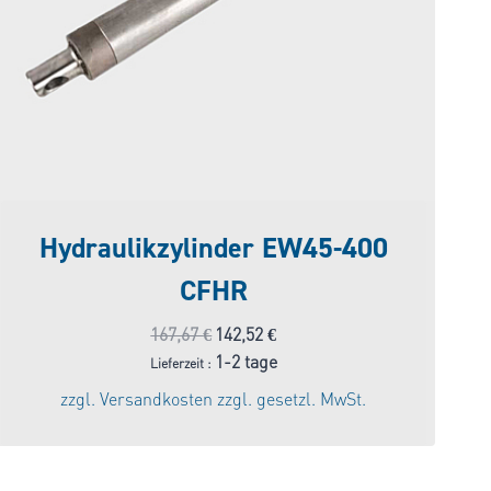
Hydraulikzylinder EW45-400
CFHR
Ursprünglicher
Aktueller
167,67
€
142,52
€
Preis
Preis
1-2 tage
Lieferzeit :
war:
ist:
zzgl.
Versandkosten
zzgl. gesetzl. MwSt.
167,67 €
142,52 €.