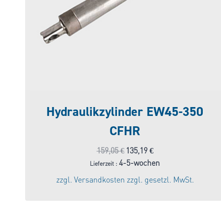
Hydraulikzylinder EW45-350
CFHR
Ursprünglicher
Aktueller
159,05
€
135,19
€
Preis
Preis
4-5-wochen
Lieferzeit :
war:
ist:
zzgl.
Versandkosten
zzgl. gesetzl. MwSt.
159,05 €
135,19 €.