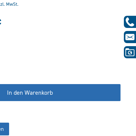
tzl. MwSt.
glicher
Aktueller
€
Preis
ist:
€
234,93 €.
In den Warenkorb
en