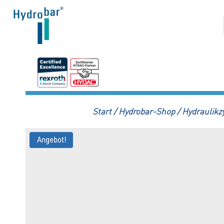
Zum
Inhalt
springen
Start
/
Hydrobar-Shop
/
Hydraulikz
Angebot!