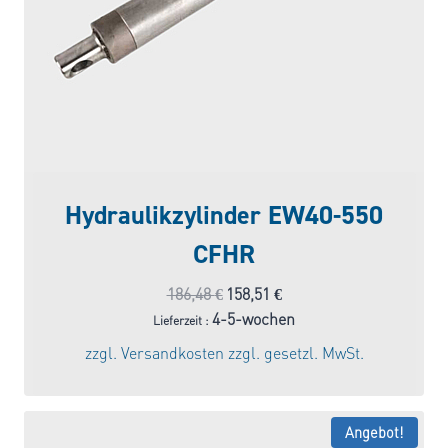
Hydraulikzylinder EW40-550
CFHR
Ursprünglicher
Aktueller
186,48
€
158,51
€
Preis
Preis
4-5-wochen
Lieferzeit :
war:
ist:
zzgl.
Versandkosten
zzgl. gesetzl. MwSt.
186,48 €
158,51 €.
Angebot!