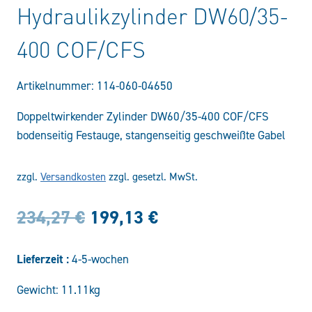
Hydraulikzylinder DW60/35-
400 COF/CFS
Artikelnummer:
114-060-04650
Doppeltwirkender Zylinder DW60/35-400 COF/CFS
bodenseitig Festauge, stangenseitig geschweißte Gabel
zzgl.
Versandkosten
zzgl. gesetzl. MwSt.
Ursprünglicher
Aktueller
234,27
€
199,13
€
Preis
Preis
Lieferzeit :
4-5-wochen
war:
ist:
Gewicht: 11.11kg
234,27 €
199,13 €.