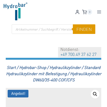
Zum
Inhalt
0
springen
Products
FINDEN
search
Notdienst:
+49 700.49 37 62 27
Start
/
Hydrobar-Shop
/
Hydraulikzylinder
/
Standard
Hydraulikzylinder mit Befestigung
/
Hydraulikzylinder
DW60/35-400 COF/CFS
Angebot!