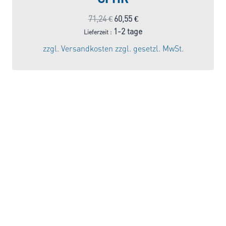
Ursprünglicher
Aktueller
71,24
€
60,55
€
Preis
Preis
1-2 tage
Lieferzeit :
war:
ist:
zzgl.
Versandkosten
zzgl. gesetzl. MwSt.
71,24 €
60,55 €.