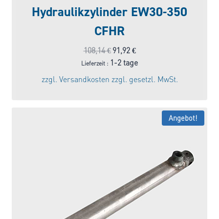
Hydraulikzylinder EW30-350
CFHR
Ursprünglicher
Aktueller
108,14
€
91,92
€
Preis
Preis
1-2 tage
Lieferzeit :
war:
ist:
zzgl.
Versandkosten
zzgl. gesetzl. MwSt.
108,14 €
91,92 €.
Angebot!