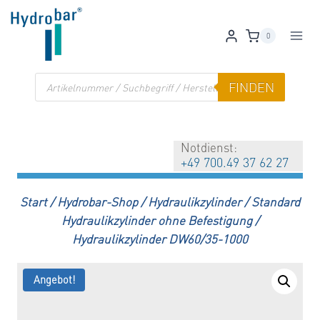
Zum
Inhalt
0
springen
Products
FINDEN
search
Notdienst:
+49 700.49 37 62 27
Start
/
Hydrobar-Shop
/
Hydraulikzylinder
/
Standard
Hydraulikzylinder ohne Befestigung
/
Hydraulikzylinder DW60/35-1000
Angebot!