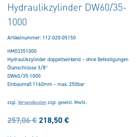
Hydraulikzylinder DW60/35-
1000
Artikelnummer:
112-020-05150
HM03351000
Hydraulikzylinder doppeltwirkend – ohne Befestigungen
Ölanschlüsse 3/8″
DW60/35-1000
Einbaumaß 1160mm – max. 250bar
zzgl.
Versandkosten
zzgl. gesetzl. MwSt.
Ursprünglicher
Aktueller
257,06
€
218,50
€
Preis
Preis