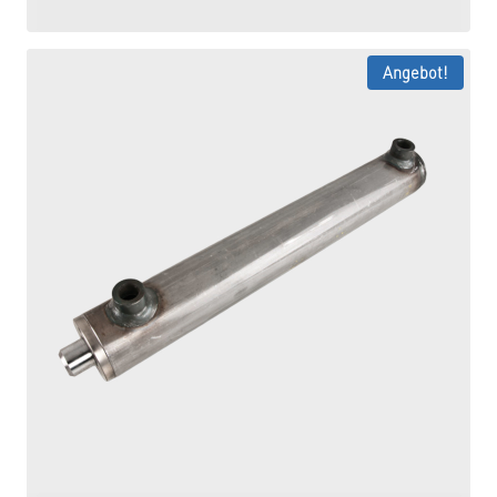
82,42 €
70,06 €.
Angebot!