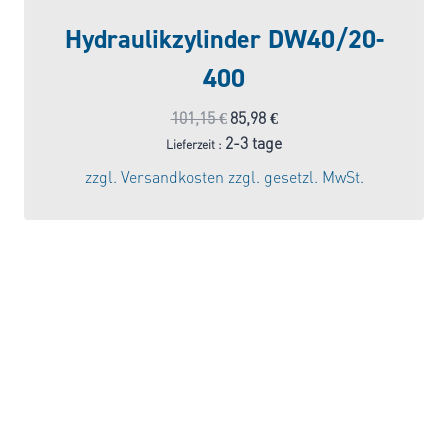
Hydraulikzylinder DW40/20-
400
Ursprünglicher
Aktueller
101,15
€
85,98
€
Preis
Preis
2-3 tage
Lieferzeit :
war:
ist:
zzgl.
Versandkosten
zzgl. gesetzl. MwSt.
101,15 €
85,98 €.