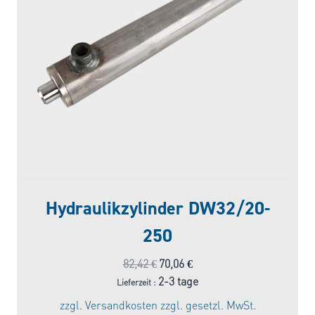
Hydraulikzylinder DW32/20-
250
Ursprünglicher
Aktueller
82,42
€
70,06
€
Preis
Preis
2-3 tage
Lieferzeit :
war:
ist:
zzgl.
Versandkosten
zzgl. gesetzl. MwSt.