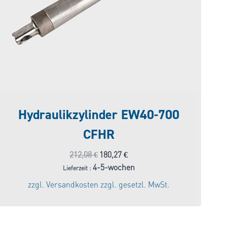
Hydraulikzylinder EW40-700
CFHR
Ursprünglicher
Aktueller
212,08
€
180,27
€
Preis
Preis
4-5-wochen
Lieferzeit :
war:
ist:
zzgl.
Versandkosten
zzgl. gesetzl. MwSt.
212,08 €
180,27 €.