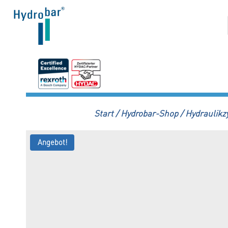
Zum
Inhalt
springen
Start
/
Hydrobar-Shop
/
Hydraulikz
Angebot!