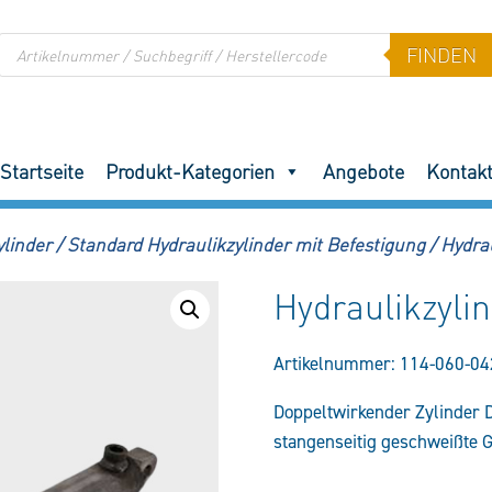
Products
FINDEN
search
Startseite
Produkt-Kategorien
Angebote
Kontak
ylinder
/
Standard Hydraulikzylinder mit Befestigung
/
Hydra
Hydraulikzyl
Artikelnummer:
114-060-04
Doppeltwirkender Zylinder
stangenseitig geschweißte 