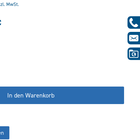
tzl. MwSt.
glicher
Aktueller
€
Preis
ist:
€
222,92 €.
In den Warenkorb
en