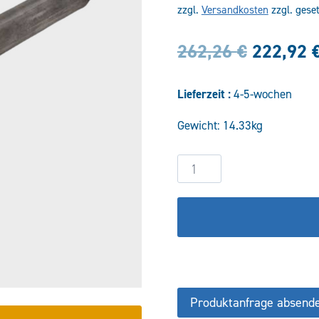
zzgl.
Versandkosten
zzgl. gese
Ursprün
262,26
€
222,92
Preis
Lieferzeit :
4-5-wochen
war:
Gewicht: 14.33kg
262,26 
Hydraulikzylinder
DW60/30-
700
COF/CFS
Menge
Produktanfrage absend