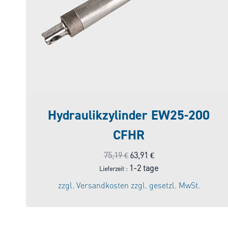
Hydraulikzylinder EW25-200
CFHR
Ursprünglicher
Aktueller
75,19
€
63,91
€
Preis
Preis
1-2 tage
Lieferzeit :
war:
ist:
zzgl.
Versandkosten
zzgl. gesetzl. MwSt.
75,19 €
63,91 €.