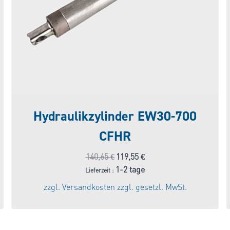
Hydraulikzylinder EW30-700
CFHR
Ursprünglicher
Aktueller
140,65
€
119,55
€
Preis
Preis
1-2 tage
Lieferzeit :
war:
ist:
zzgl.
Versandkosten
zzgl. gesetzl. MwSt.
140,65 €
119,55 €.