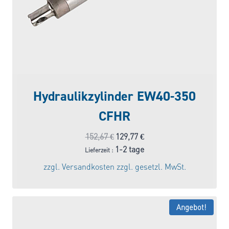
Hydraulikzylinder EW40-350
CFHR
Ursprünglicher
Aktueller
152,67
€
129,77
€
Preis
Preis
1-2 tage
Lieferzeit :
war:
ist:
zzgl.
Versandkosten
zzgl. gesetzl. MwSt.
152,67 €
129,77 €.
Angebot!