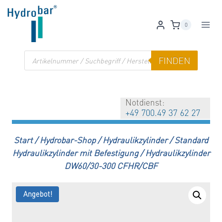
Zum
Inhalt
0
springen
Products
FINDEN
search
Notdienst:
+49 700.49 37 62 27
Start
/
Hydrobar-Shop
/
Hydraulikzylinder
/
Standard
Hydraulikzylinder mit Befestigung
/
Hydraulikzylinder
DW60/30-300 CFHR/CBF
Angebot!