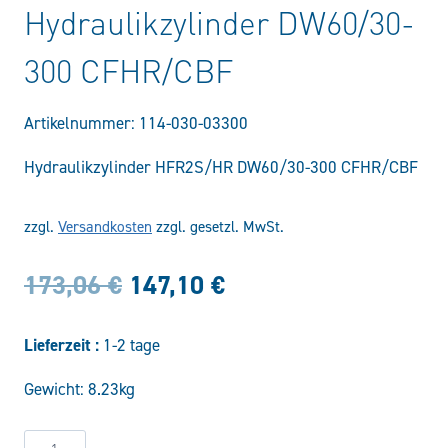
Hydraulikzylinder DW60/30-
300 CFHR/CBF
Artikelnummer:
114-030-03300
Hydraulikzylinder HFR2S/HR DW60/30-300 CFHR/CBF
zzgl.
Versandkosten
zzgl. gesetzl. MwSt.
Ursprünglicher
Aktueller
173,06
€
147,10
€
Preis
Preis
Lieferzeit :
1-2 tage
war:
ist:
Gewicht: 8.23kg
173,06 €
147,10 €.
Hydraulikzylinder