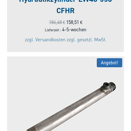
CFHR
Ursprünglicher
Aktueller
186,48
€
158,51
€
Preis
Preis
4-5-wochen
Lieferzeit :
war:
ist:
zzgl.
Versandkosten
zzgl. gesetzl. MwSt.
186,48 €
158,51 €.
Angebot!