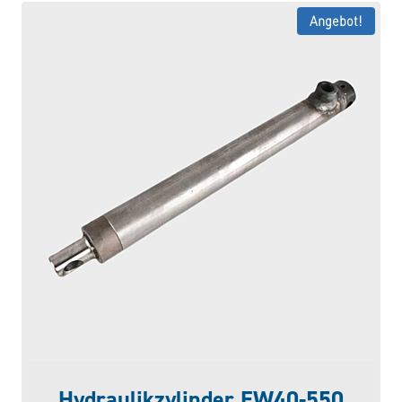
Angebot!
Hydraulikzylinder EW40-550