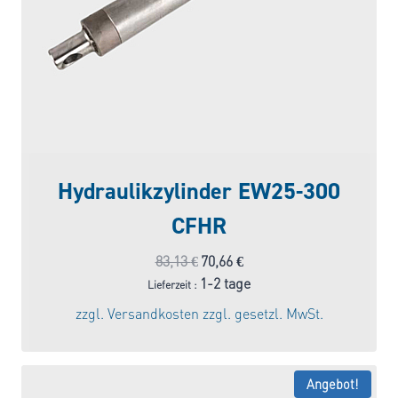
Hydraulikzylinder EW25-300
CFHR
Ursprünglicher
Aktueller
83,13
€
70,66
€
Preis
Preis
1-2 tage
Lieferzeit :
war:
ist:
zzgl.
Versandkosten
zzgl. gesetzl. MwSt.
83,13 €
70,66 €.
Angebot!