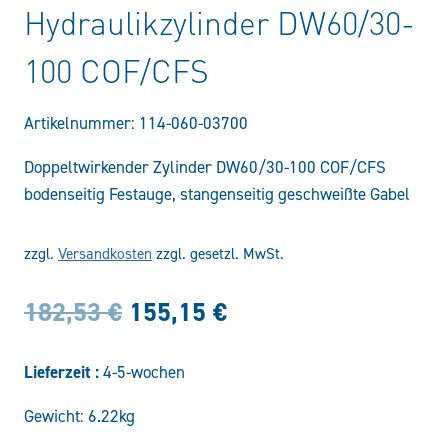
Hydraulikzylinder DW60/30-
100 COF/CFS
Artikelnummer:
114-060-03700
Doppeltwirkender Zylinder DW60/30-100 COF/CFS
bodenseitig Festauge, stangenseitig geschweißte Gabel
zzgl.
Versandkosten
zzgl. gesetzl. MwSt.
Ursprünglicher
Aktueller
182,53
€
155,15
€
Preis
Preis
Lieferzeit :
4-5-wochen
war:
ist:
Gewicht: 6.22kg
182,53 €
155,15 €.