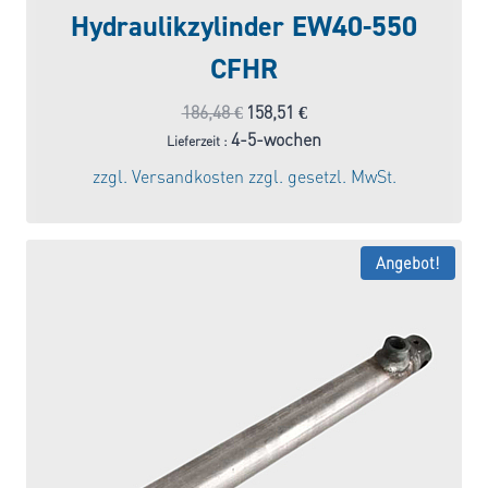
Hydraulikzylinder EW40-550
CFHR
Ursprünglicher
Aktueller
186,48
€
158,51
€
Preis
Preis
4-5-wochen
Lieferzeit :
war:
ist:
zzgl.
Versandkosten
zzgl. gesetzl. MwSt.
186,48 €
158,51 €.
Angebot!