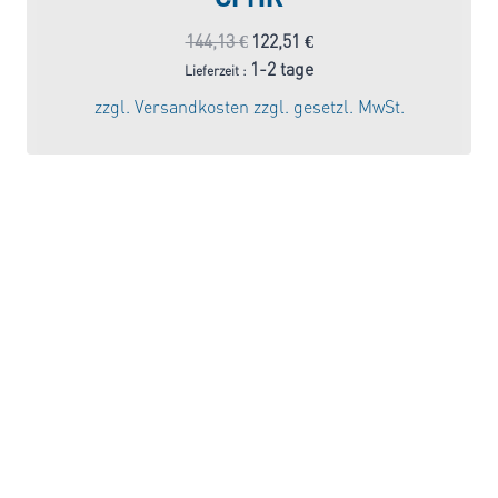
Ursprünglicher
Aktueller
144,13
€
122,51
€
Preis
Preis
1-2 tage
Lieferzeit :
war:
ist:
zzgl.
Versandkosten
zzgl. gesetzl. MwSt.
144,13 €
122,51 €.