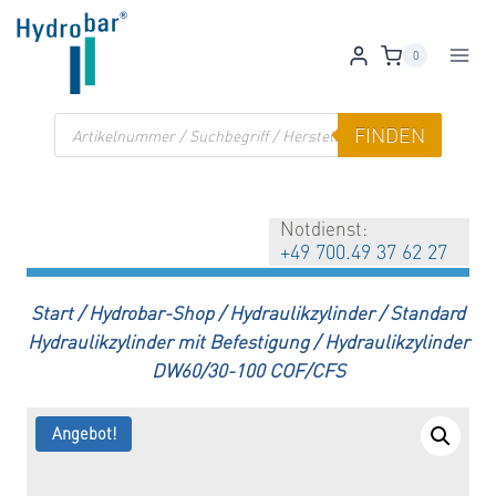
Zum
Inhalt
0
springen
Products
FINDEN
search
Notdienst:
+49 700.49 37 62 27
Start
/
Hydrobar-Shop
/
Hydraulikzylinder
/
Standard
Hydraulikzylinder mit Befestigung
/
Hydraulikzylinder
DW60/30-100 COF/CFS
Angebot!