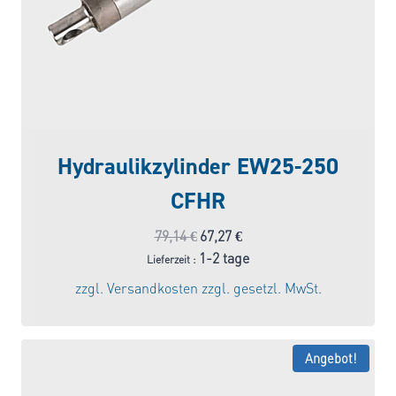
Hydraulikzylinder EW25-250
CFHR
Ursprünglicher
Aktueller
79,14
€
67,27
€
Preis
Preis
1-2 tage
Lieferzeit :
war:
ist:
zzgl.
Versandkosten
zzgl. gesetzl. MwSt.
79,14 €
67,27 €.
Angebot!