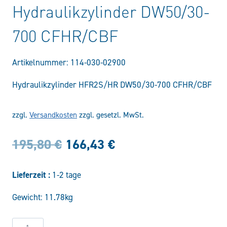
Hydraulikzylinder DW50/30-
700 CFHR/CBF
Artikelnummer:
114-030-02900
Hydraulikzylinder HFR2S/HR DW50/30-700 CFHR/CBF
zzgl.
Versandkosten
zzgl. gesetzl. MwSt.
Ursprünglicher
Aktueller
195,80
€
166,43
€
Preis
Preis
Lieferzeit :
1-2 tage
war:
ist:
Gewicht: 11.78kg
195,80 €
166,43 €.
Hydraulikzylinder