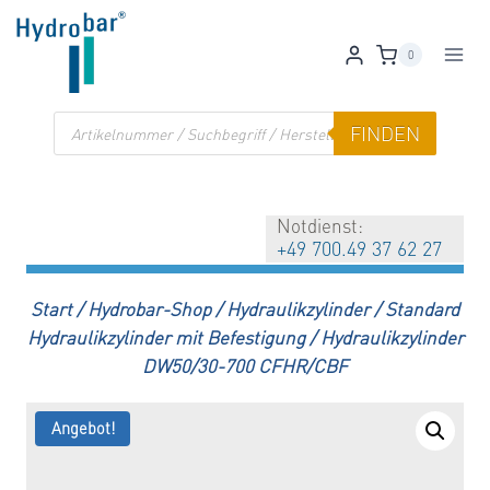
Zum
Inhalt
0
springen
Products
FINDEN
search
Notdienst:
+49 700.49 37 62 27
Start
/
Hydrobar-Shop
/
Hydraulikzylinder
/
Standard
Hydraulikzylinder mit Befestigung
/
Hydraulikzylinder
DW50/30-700 CFHR/CBF
Angebot!