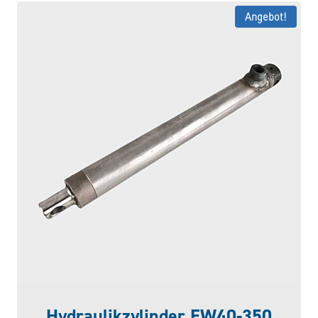
Angebot!
Hydraulikzylinder EW40-350