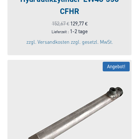
CFHR
Ursprünglicher
Aktueller
152,67
€
129,77
€
Preis
Preis
1-2 tage
Lieferzeit :
war:
ist:
zzgl.
Versandkosten
zzgl. gesetzl. MwSt.
152,67 €
129,77 €.
Angebot!