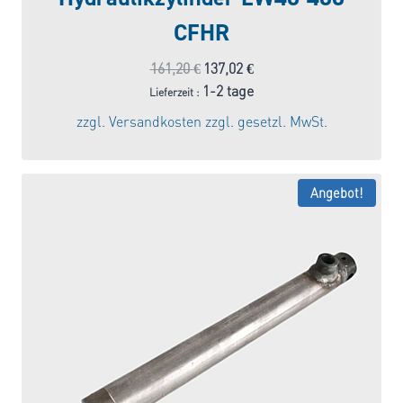
CFHR
Ursprünglicher
Aktueller
161,20
€
137,02
€
Preis
Preis
1-2 tage
Lieferzeit :
war:
ist:
zzgl.
Versandkosten
zzgl. gesetzl. MwSt.
161,20 €
137,02 €.
Angebot!