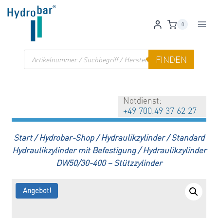
Zum
Inhalt
0
springen
Products
FINDEN
search
Notdienst:
+49 700.49 37 62 27
Start
/
Hydrobar-Shop
/
Hydraulikzylinder
/
Standard
Hydraulikzylinder mit Befestigung
/
Hydraulikzylinder
DW50/30-400 – Stützzylinder
Angebot!