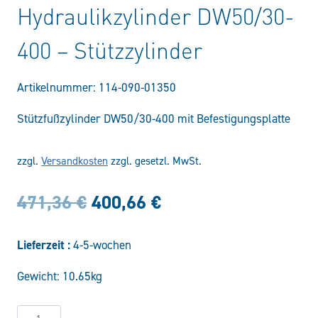
Hydraulikzylinder DW50/30-
400 – Stützzylinder
Artikelnummer:
114-090-01350
Stützfußzylinder DW50/30-400 mit Befestigungsplatte
zzgl.
Versandkosten
zzgl. gesetzl. MwSt.
Ursprünglicher
Aktueller
471,36
€
400,66
€
Preis
Preis
Lieferzeit :
4-5-wochen
war:
ist:
Gewicht: 10.65kg
471,36 €
400,66 €.
Hydraulikzylinder