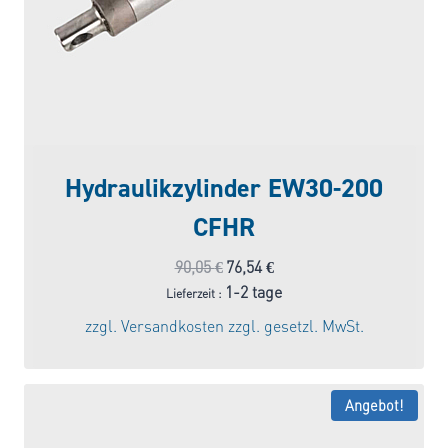
Hydraulikzylinder EW30-200
CFHR
Ursprünglicher
Aktueller
90,05
€
76,54
€
Preis
Preis
1-2 tage
Lieferzeit :
war:
ist:
zzgl.
Versandkosten
zzgl. gesetzl. MwSt.
90,05 €
76,54 €.
Angebot!