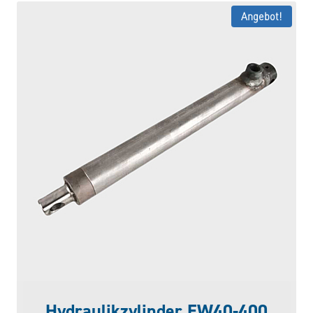
Angebot!
Hydraulikzylinder EW40-400