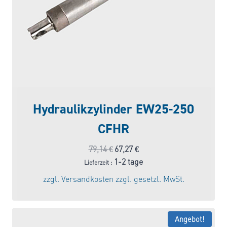
Hydraulikzylinder EW25-250
CFHR
Ursprünglicher
Aktueller
79,14
€
67,27
€
Preis
Preis
1-2 tage
Lieferzeit :
war:
ist:
zzgl.
Versandkosten
zzgl. gesetzl. MwSt.
79,14 €
67,27 €.
Angebot!