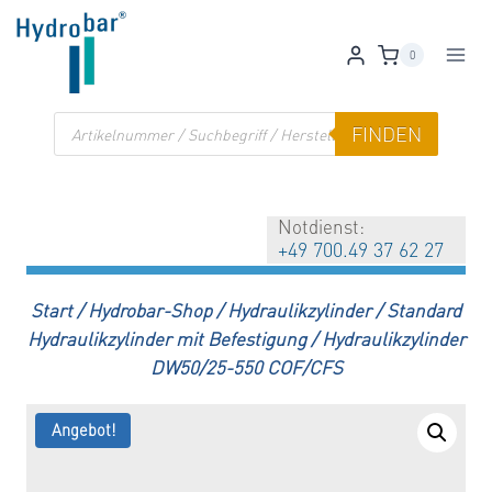
Zum
Inhalt
0
springen
Products
FINDEN
search
Notdienst:
+49 700.49 37 62 27
Start
/
Hydrobar-Shop
/
Hydraulikzylinder
/
Standard
Hydraulikzylinder mit Befestigung
/
Hydraulikzylinder
DW50/25-550 COF/CFS
Angebot!