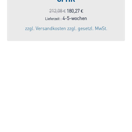
Ursprünglicher
Aktueller
212,08
€
180,27
€
Preis
Preis
4-5-wochen
Lieferzeit :
war:
ist:
zzgl.
Versandkosten
zzgl. gesetzl. MwSt.
212,08 €
180,27 €.