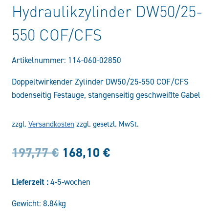
Hydraulikzylinder DW50/25-
550 COF/CFS
Artikelnummer:
114-060-02850
Doppeltwirkender Zylinder DW50/25-550 COF/CFS
bodenseitig Festauge, stangenseitig geschweißte Gabel
zzgl.
Versandkosten
zzgl. gesetzl. MwSt.
Ursprünglicher
Aktueller
197,77
€
168,10
€
Preis
Preis
Lieferzeit :
4-5-wochen
war:
ist:
Gewicht: 8.84kg
197,77 €
168,10 €.