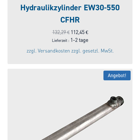
Hydraulikzylinder EW30-550
CFHR
Ursprünglicher
Aktueller
132,29
€
112,45
€
Preis
Preis
1-2 tage
Lieferzeit :
war:
ist:
zzgl.
Versandkosten
zzgl. gesetzl. MwSt.
132,29 €
112,45 €.
Angebot!