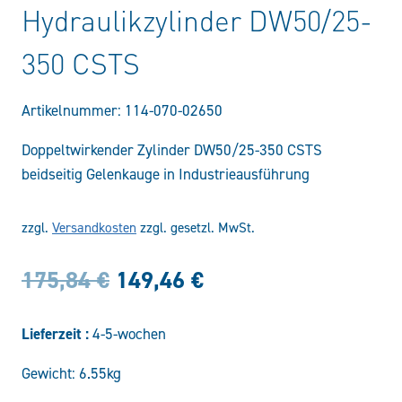
Hydraulikzylinder DW50/25-
350 CSTS
Artikelnummer:
114-070-02650
Doppeltwirkender Zylinder DW50/25-350 CSTS
beidseitig Gelenkauge in Industrieausführung
zzgl.
Versandkosten
zzgl. gesetzl. MwSt.
Ursprünglicher
Aktueller
175,84
€
149,46
€
Preis
Preis
Lieferzeit :
4-5-wochen
war:
ist:
Gewicht: 6.55kg
175,84 €
149,46 €.