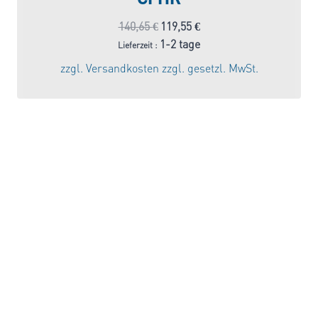
Ursprünglicher
Aktueller
140,65
€
119,55
€
Preis
Preis
1-2 tage
Lieferzeit :
war:
ist:
zzgl.
Versandkosten
zzgl. gesetzl. MwSt.
140,65 €
119,55 €.