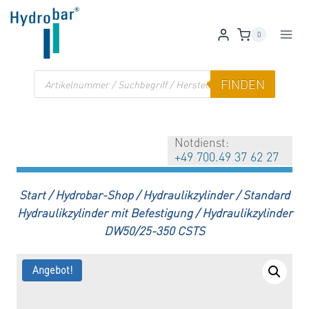
Zum
Inhalt
0
springen
Products
FINDEN
search
Notdienst:
+49 700.49 37 62 27
Start
/
Hydrobar-Shop
/
Hydraulikzylinder
/
Standard
Hydraulikzylinder mit Befestigung
/
Hydraulikzylinder
DW50/25-350 CSTS
Angebot!