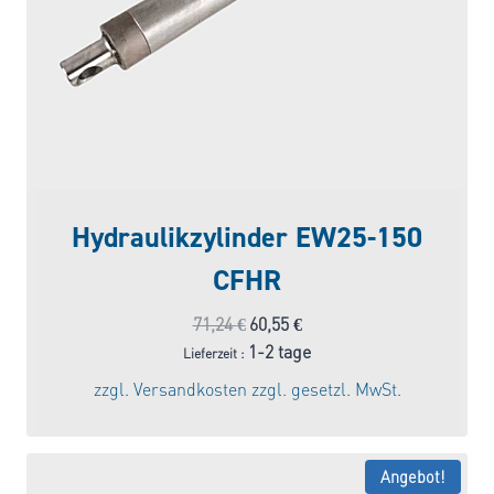
Hydraulikzylinder EW25-150
CFHR
Ursprünglicher
Aktueller
71,24
€
60,55
€
Preis
Preis
1-2 tage
Lieferzeit :
war:
ist:
zzgl.
Versandkosten
zzgl. gesetzl. MwSt.
71,24 €
60,55 €.
Angebot!