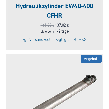
Hydraulikzylinder EW40-400
CFHR
Ursprünglicher
Aktueller
161,20
€
137,02
€
Preis
Preis
1-2 tage
Lieferzeit :
war:
ist:
zzgl.
Versandkosten
zzgl. gesetzl. MwSt.
161,20 €
137,02 €.
Angebot!