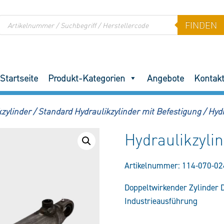
Products
FINDEN
search
Startseite
Produkt-Kategorien
Angebote
Kontak
zylinder
/
Standard Hydraulikzylinder mit Befestigung
/
Hyd
Hydraulikzyl
Artikelnummer:
114-070-02
Doppeltwirkender Zylinder 
Industrieausführung