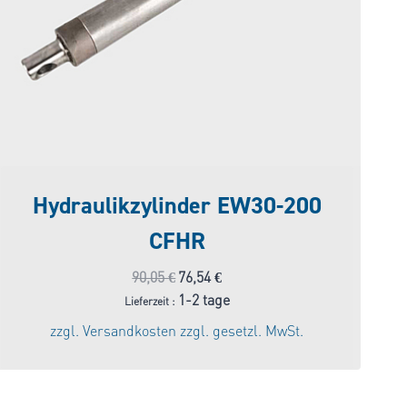
Hydraulikzylinder EW30-200
CFHR
Ursprünglicher
Aktueller
90,05
€
76,54
€
Preis
Preis
1-2 tage
Lieferzeit :
war:
ist:
zzgl.
Versandkosten
zzgl. gesetzl. MwSt.
90,05 €
76,54 €.