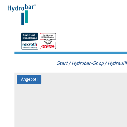
Zum
Inhalt
springen
Start
/
Hydrobar-Shop
/
Hydraulik
Angebot!