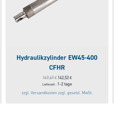
Hydraulikzylinder EW45-400
CFHR
Ursprünglicher
Aktueller
167,67
€
142,52
€
Preis
Preis
1-2 tage
Lieferzeit :
war:
ist:
zzgl.
Versandkosten
zzgl. gesetzl. MwSt.
167,67 €
142,52 €.