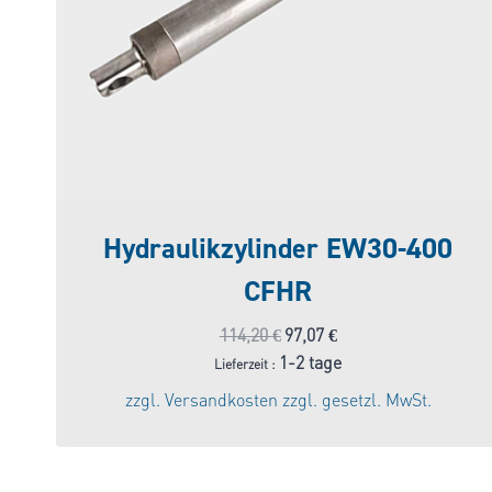
Hydraulikzylinder EW30-400
CFHR
Ursprünglicher
Aktueller
114,20
€
97,07
€
Preis
Preis
1-2 tage
Lieferzeit :
war:
ist:
zzgl.
Versandkosten
zzgl. gesetzl. MwSt.
114,20 €
97,07 €.