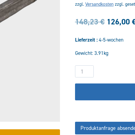
zzgl.
Versandkosten
zzgl. gese
Ursprün
148,23
€
126,00
Preis
Lieferzeit :
4-5-wochen
war:
Gewicht: 3.91kg
148,23 
Hydraulikzylinder
DW50/25-
100
CSTS
Menge
Produktanfrage absend