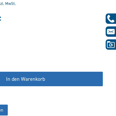
tzl. MwSt.
glicher
Aktueller
€
Preis
ist:
€
126,00 €.
In den Warenkorb
en