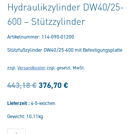
Hydraulikzylinder DW40/25-
600 – Stützzylinder
Artikelnummer:
114-090-01200
Stützfußzylinder DW40/25-600 mit Befestigungsplatte
zzgl.
Versandkosten
zzgl. gesetzl. MwSt.
Ursprünglicher
Aktueller
443,18
€
376,70
€
Preis
Preis
Lieferzeit :
4-5-wochen
war:
ist:
Gewicht: 10.11kg
443,18 €
376,70 €.
Hydraulikzylinder