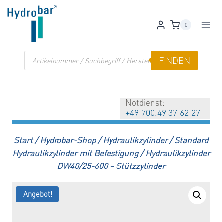
Zum
Inhalt
0
springen
Products
FINDEN
search
Notdienst:
+49 700.49 37 62 27
Start
/
Hydrobar-Shop
/
Hydraulikzylinder
/
Standard
Hydraulikzylinder mit Befestigung
/
Hydraulikzylinder
DW40/25-600 – Stützzylinder
Angebot!