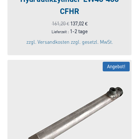
CFHR
Ursprünglicher
Aktueller
161,20
€
137,02
€
Preis
Preis
1-2 tage
Lieferzeit :
war:
ist:
zzgl.
Versandkosten
zzgl. gesetzl. MwSt.
161,20 €
137,02 €.
Angebot!