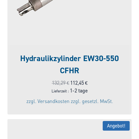
Hydraulikzylinder EW30-550
CFHR
Ursprünglicher
Aktueller
132,29
€
112,45
€
Preis
Preis
1-2 tage
Lieferzeit :
war:
ist:
zzgl.
Versandkosten
zzgl. gesetzl. MwSt.
132,29 €
112,45 €.
Angebot!