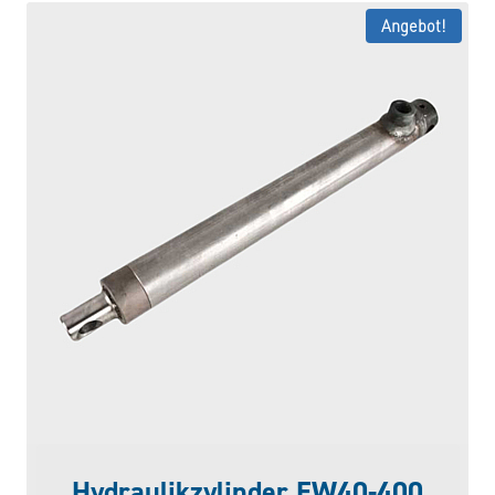
Angebot!
Hydraulikzylinder EW40-400