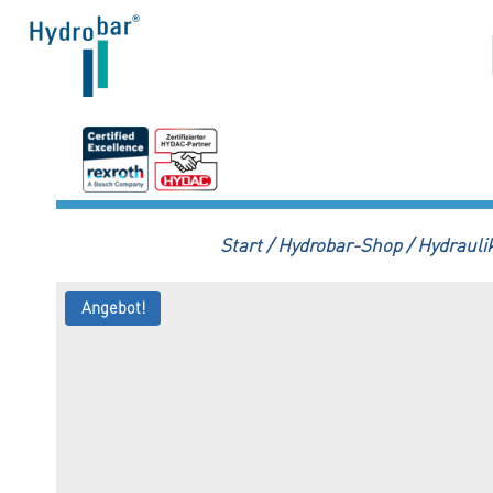
Zum
Inhalt
springen
Start
/
Hydrobar-Shop
/
Hydraulik
Angebot!