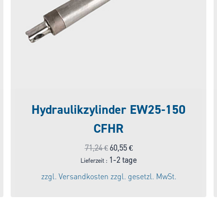
Hydraulikzylinder EW25-150
CFHR
Ursprünglicher
Aktueller
71,24
€
60,55
€
Preis
Preis
1-2 tage
Lieferzeit :
war:
ist:
zzgl.
Versandkosten
zzgl. gesetzl. MwSt.
71,24 €
60,55 €.