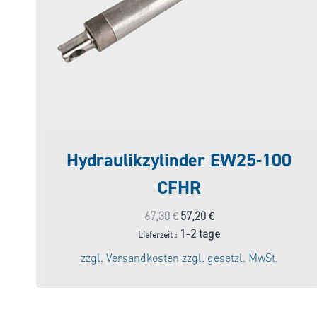
Hydraulikzylinder EW25-100
CFHR
Ursprünglicher
Aktueller
67,30
€
57,20
€
Preis
Preis
1-2 tage
Lieferzeit :
war:
ist:
zzgl.
Versandkosten
zzgl. gesetzl. MwSt.
67,30 €
57,20 €.