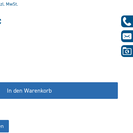
tzl. MwSt.
glicher
Aktueller
€
Preis
ist:
€
111,39 €.
In den Warenkorb
en