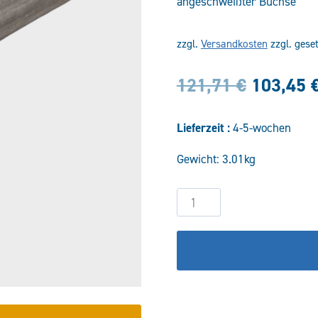
angeschweißter Buchse
zzgl.
Versandkosten
zzgl. gese
Ursprün
121,71
€
103,45
Preis
Lieferzeit :
4-5-wochen
war:
Gewicht: 3.01kg
121,71 
Hydraulikzylinder
DW40/25-
100
-
CB/CB
Ø16,25
Menge