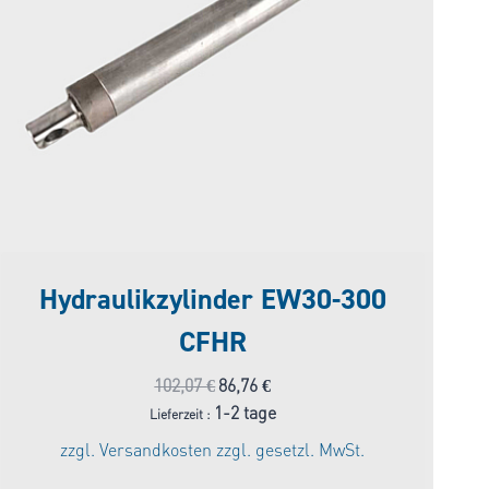
Hydraulikzylinder EW30-300
CFHR
Ursprünglicher
Aktueller
102,07
€
86,76
€
Preis
Preis
1-2 tage
Lieferzeit :
war:
ist:
zzgl.
Versandkosten
zzgl. gesetzl. MwSt.
102,07 €
86,76 €.