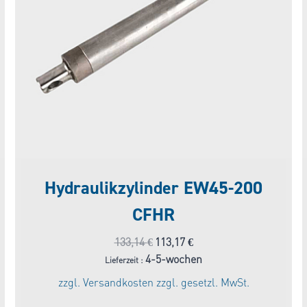
Hydraulikzylinder EW45-200
CFHR
Ursprünglicher
Aktueller
133,14
€
113,17
€
Preis
Preis
4-5-wochen
Lieferzeit :
war:
ist:
zzgl.
Versandkosten
zzgl. gesetzl. MwSt.
133,14 €
113,17 €.