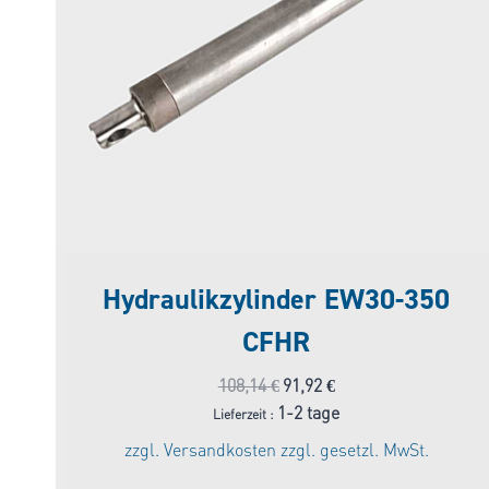
Hydraulikzylinder EW30-350
CFHR
Ursprünglicher
Aktueller
108,14
€
91,92
€
Preis
Preis
1-2 tage
Lieferzeit :
war:
ist:
zzgl.
Versandkosten
zzgl. gesetzl. MwSt.
108,14 €
91,92 €.