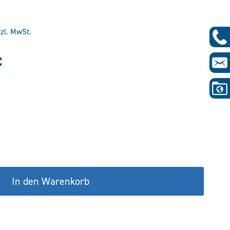
tzl. MwSt.
glicher
Aktueller
€
Preis
ist:
€
103,45 €.
In den Warenkorb