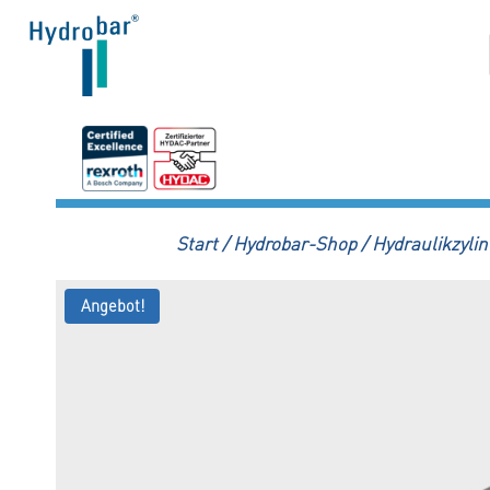
Zum
Inhalt
springen
Start
/
Hydrobar-Shop
/
Hydraulikzylin
Angebot!