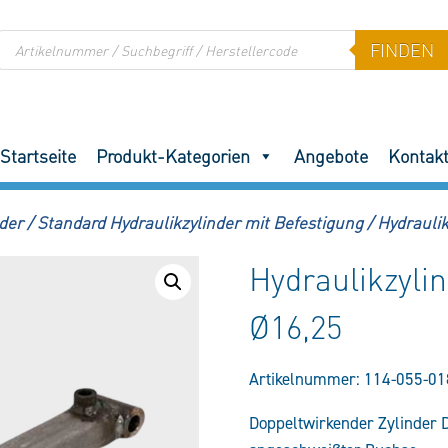
Products
FINDEN
search
Startseite
Produkt-Kategorien
Angebote
Kontak
der
/
Standard Hydraulikzylinder mit Befestigung
/
Hydrauli
Hydraulikzyli
Ø16,25
Artikelnummer:
114-055-01
Doppeltwirkender Zylinder 