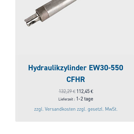
Hydraulikzylinder EW30-550
CFHR
Ursprünglicher
Aktueller
132,29
€
112,45
€
Preis
Preis
1-2 tage
Lieferzeit :
war:
ist:
zzgl.
Versandkosten
zzgl. gesetzl. MwSt.
132,29 €
112,45 €.