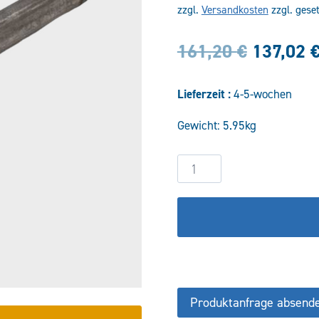
zzgl.
Versandkosten
zzgl. gese
Ursprün
161,20
€
137,02
Preis
Lieferzeit :
4-5-wochen
war:
Gewicht: 5.95kg
161,20 
Hydraulikzylinder
DW40/20-
500
CSTS
Menge
Produktanfrage absend