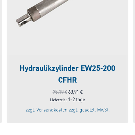
Hydraulikzylinder EW25-200
CFHR
Ursprünglicher
Aktueller
75,19
€
63,91
€
Preis
Preis
1-2 tage
Lieferzeit :
war:
ist:
zzgl.
Versandkosten
zzgl. gesetzl. MwSt.
75,19 €
63,91 €.