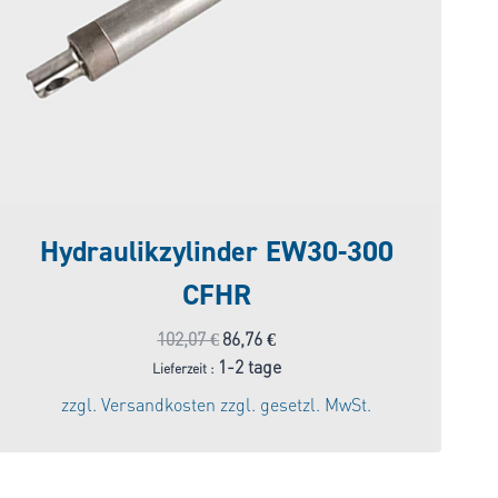
Hydraulikzylinder EW30-300
CFHR
Ursprünglicher
Aktueller
102,07
€
86,76
€
Preis
Preis
1-2 tage
Lieferzeit :
war:
ist:
zzgl.
Versandkosten
zzgl. gesetzl. MwSt.
102,07 €
86,76 €.