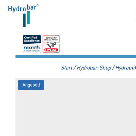
Zum
Inhalt
springen
Start
/
Hydrobar-Shop
/
Hydraulik
Angebot!