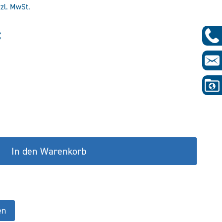
tzl. MwSt.
glicher
Aktueller
€
Preis
ist:
€
137,02 €.
In den Warenkorb
en