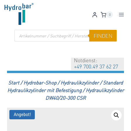
Zum
Inhalt
0
springen
Products
FINDEN
search
Notdienst:
+49 700.49 37 62 27
Start
/
Hydrobar-Shop
/
Hydraulikzylinder
/
Standard
Hydraulikzylinder mit Befestigung
/
Hydraulikzylinder
DW40/20-300 CSR
Angebot!