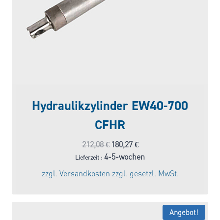
Hydraulikzylinder EW40-700
CFHR
Ursprünglicher
Aktueller
212,08
€
180,27
€
Preis
Preis
4-5-wochen
Lieferzeit :
war:
ist:
zzgl.
Versandkosten
zzgl. gesetzl. MwSt.
212,08 €
180,27 €.
Angebot!