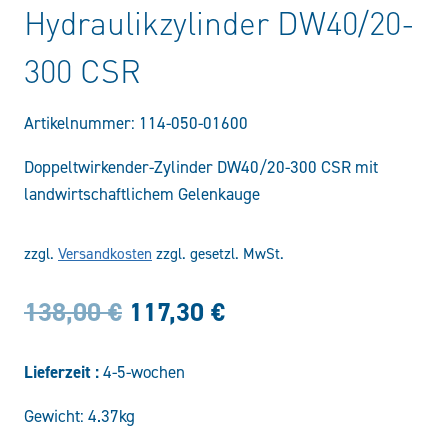
Hydraulikzylinder DW40/20-
300 CSR
Artikelnummer:
114-050-01600
Doppeltwirkender-Zylinder DW40/20-300 CSR mit
landwirtschaftlichem Gelenkauge
zzgl.
Versandkosten
zzgl. gesetzl. MwSt.
Ursprünglicher
Aktueller
138,00
€
117,30
€
Preis
Preis
Lieferzeit :
4-5-wochen
war:
ist:
Gewicht: 4.37kg
138,00 €
117,30 €.