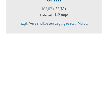
Ursprünglicher
Aktueller
102,07
€
86,76
€
Preis
Preis
1-2 tage
Lieferzeit :
war:
ist:
zzgl.
Versandkosten
zzgl. gesetzl. MwSt.
102,07 €
86,76 €.