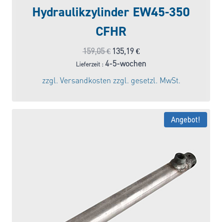
Hydraulikzylinder EW45-350
CFHR
Ursprünglicher
Aktueller
159,05
€
135,19
€
Preis
Preis
4-5-wochen
Lieferzeit :
war:
ist:
zzgl.
Versandkosten
zzgl. gesetzl. MwSt.
159,05 €
135,19 €.
Angebot!