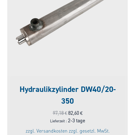
Hydraulikzylinder DW40/20-
350
Ursprünglicher
Aktueller
97,18
€
82,60
€
Preis
Preis
2-3 tage
Lieferzeit :
war:
ist:
zzgl.
Versandkosten
zzgl. gesetzl. MwSt.