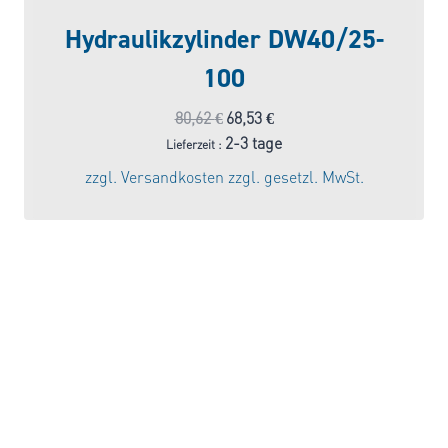
Hydraulikzylinder DW40/25-
100
Ursprünglicher
Aktueller
80,62
€
68,53
€
Preis
Preis
2-3 tage
Lieferzeit :
war:
ist:
zzgl.
Versandkosten
zzgl. gesetzl. MwSt.
80,62 €
68,53 €.